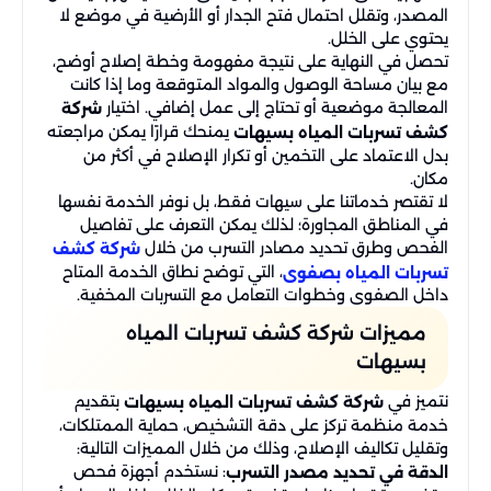
المصدر، وتقلل احتمال فتح الجدار أو الأرضية في موضع لا
يحتوي على الخلل.
تحصل في النهاية على نتيجة مفهومة وخطة إصلاح أوضح،
مع بيان مساحة الوصول والمواد المتوقعة وما إذا كانت
المعالجة موضعية أو تحتاج إلى عمل إضافي. اختيار
شركة
يمنحك قرارًا يمكن مراجعته
كشف تسربات المياه بسيهات
بدل الاعتماد على التخمين أو تكرار الإصلاح في أكثر من
مكان.
لا تقتصر خدماتنا على سيهات فقط، بل نوفر الخدمة نفسها
في المناطق المجاورة؛ لذلك يمكن التعرف على تفاصيل
الفحص وطرق تحديد مصادر التسرب من خلال
شركة كشف
، التي توضح نطاق الخدمة المتاح
تسربات المياه بصفوى
داخل الصفوى وخطوات التعامل مع التسربات المخفية.
مميزات شركة كشف تسربات المياه
بسيهات
نتميز في
بتقديم
شركة كشف تسربات المياه بسيهات
خدمة منظمة تركز على دقة التشخيص، حماية الممتلكات،
وتقليل تكاليف الإصلاح، وذلك من خلال المميزات التالية:
: نستخدم أجهزة فحص
الدقة في تحديد مصدر التسرب