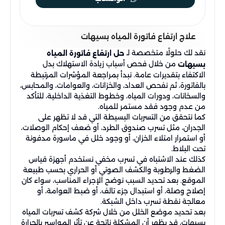
علاج ارتفاع فاتورة المياه بسيهات
نقد لك حلولًا متخصصة لـ
حل ارتفاع فاتورة المياه
من خلال فحص أسباب زيادة الاستهلاك بدل
بسيهات
الاكتفاء بتقديرات عامة. نبدأ بمراجعة المؤشرات المرتبطة
بالفاتورة، ثم نفحص العداد، والخزانات، والعوامات، والمحابس،
والسخانات، ودورات المياه، وخطوط التغذية الداخلية، للتأكد
من عدم وجود فقد مستمر للمياه.
كما نتحقق من التسربات البسيطة التي قد لا تظهر على
الجدران، مثل تسرب صندوق الطرد، أو ضعف إحكام الوصلات،
أو استمرار امتلاء الخزان، أو وجود خلل في ماسورة مدفونة
تحت البلاط.
كذلك عند الاشتباه في تسرب مخفي نستخدم أجهزة قياس
الضغط والرطوبة والكشف الصوتي أو الحراري بحسب طبيعة
الموقع. بعد تحديد السبب نوضح الإجراء المناسب، سواء كان
إصلاح وصلة، أو استبدال جزء تالف، أو ضبط العوامة، أو
معالجة نقطة تسرب داخل الشبكة.
بعد تحديد موضع الخلل من خلال شركة كشف تسربات المياه
بسيهات، قد يظهر أن المشكلة ناتجة عن تأثر المواسير بالحرارة