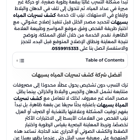
تبدأ مشكلة التسرب غالبًا ببقعة رطوبة صغيرة، أو حركة غير
المواسير، ويُختار الجهاز المناسب بحسب نوع
مبررة في عداد المياه، ثم تتحول إلى تلف في الدهان والبلاط
التسرب ومكانه. تبدأ الخدمة بمعاينة الموقع
وارتفاع في الاستهلاك. نرتب لك خدمة
كشف تسربات المياه
لتحديد مصدر الخلل قبل تنفيذ إصلاح عشوائي، مع
بسيهات
وفحص العلامات الظاهرة مثل الرطوبة،
اختيار طريقة الفحص وفق موقع المواسير وطبيعة العلامة
وتقشر الدهانات، وضعف ضغط المياه، أو
الظاهرة. نقدم الخدمة من خلال أفاق المملكة، ونوضح
ارتفاع الفاتورة، ثم تحديد مصدر الخلل وتوضيح
نتيجة المعاينة ونطاق الإصلاح المتوقع قبل البدء. للحجز
الإجراء المناسب لمعالجته.
والاستفسار اتصل بنا على
.
0559915333
Table of Contents
أفضل شركة كشف تسربات المياه بسيهات
ترك التسرب دون تشخيص يحول عطلًا محدودًا إلى مصروفات
متتابعة تشمل الدهان والجبس والبلاط والخزائن، بينما يظل
مصدر الماء غير معروف. لذلك لا نتعامل مع
كشف تسربات
باعتباره بحثًا سريعًا عن بقعة ظاهرة، بل نبدأ
المياة بسيهات
بفهم توقيت المشكلة وعلاقتها بالتغذية أو الصرف أو العزل.
نرتب الفحص من العلامات الأبسط إلى الاختبارات الأكثر
تخصصًا، ونربط المعاينة البصرية بقياس الرطوبة واختبار
الضغط والكشف الصوتي أو الحراري عند الحاجة. تساعد هذه
المنهجية على معرفة سبب البلل حتى عندما يظهر بعيدًا عن