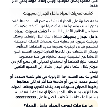
على معالجة يمكن متابعتها، وليس إغلاقًا مؤقتًا يخفي الأثر
فقط.
كشف تسربات المياه داخل الجدران بسيهات
بقعة صغيرة على الجدار لا تكشف مصدر الماء وحدها، فقد
يكون السبب ماسورة تغذية أو صرفًا قريبًا أو خط مكيف أو
تسربًا من الطابق الأعلى. لذلك يبدأ
كشف تسربات المياه
بتحليل اتجاه البلل وارتفاعه وشكله
داخل الجدران بسيهات
وتوقيت ظهوره، ثم مقارنة ذلك بمسارات الشبكة المحيطة.
نستخدم قياس الرطوبة لمعرفة حدود المنطقة المتأثرة،
ويمكن الاستفادة من الكاميرا الحرارية لتوجيه الفحص نحو
الأنماط غير الطبيعية. وعند الاشتباه في خط مضغوط
نضيف اختبار الضغط أو الاستماع الصوتي، لأن جمع أكثر من
مؤشر يقلل احتمال فتح الجدار استنادًا إلى المظهر الخارجي
وحده.
نشرح لك بعد الفحص هل الأولوية هي فتح نقطة محددة، أو
إصلاح مصدر خارجي، أو متابعة خط آخر، ثم تأتي
معالجة
بعد إيقاف التسرب وجفاف المواد.
رطوبة الجدران بسيهات
هذا الترتيب يمنع طلاء الجدار مبكرًا أو معالجة البقعة بينما
يستمر الماء خلف التشطيب. اتصل بنا على
.
0559915333
ما علامات تسرب المياه داخل الجدار؟