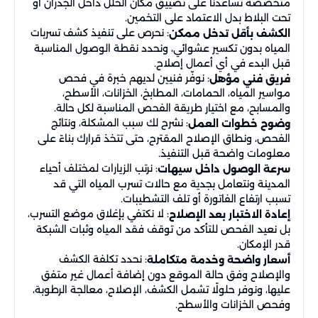
متخصصة تساعدنا على تضييق مكان الخلل داخل الجدران أو
تحت البلاط بدل الاعتماد على التخمين.
: نحرص على تنفيذ كشف تسربات
الكشف بأقل تدخل ممكن
المياه بدون تكسير عشوائي، ونحدد نقطة الوصول المناسبة
قبل البدء في أي أعمال إصلاح.
: نوفّر فنيين لديهم خبرة في فحص
فريق فني مؤهل
مواسير المياه، الحمامات، المطابخ، الخزانات، الأسطح،
والمسابح، مع اختيار طريقة الفحص المناسبة لكل حالة.
: نشرح لك سبب المشكلة، ونتائج
وضوح خطوات العمل
الفحص، ونطاق الإصلاح المقترح، حتى تتخذ قرارك بناءً على
معلومات واضحة قبل التنفيذ.
: نرتب الزيارات لمختلف أحياء
سرعة الوصول داخل سيهات
المدينة ونتعامل بجدية مع حالات تسرب المياه التي قد
تسبب ارتفاع الفاتورة أو تلف التشطيبات.
: لا نكتفي بإغلاق موضع التسرب،
إعادة الاختبار بعد الإصلاح
بل نعيد الفحص للتأكد من توقف فقد المياه وثبات الشبكة
قدر الإمكان.
: نحدد تكلفة الكشف
أسعار واضحة وخدمة متكاملة
والإصلاح وفق حالة الموقع دون إضافة أعمال غير متفق
عليها، ونوفر حلولًا تشمل الكشف، الإصلاح، معالجة الرطوبة،
وفحص الخزانات والأسطح.