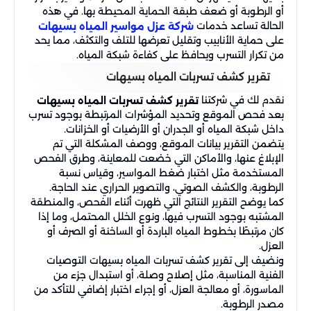
أو الرطوبة أو ضعف طبقة الحماية المحيطة بها. في هذه
الحالة تساعد خدمات
شركة عزل مواسير المياه بسيهات
على حماية الأنابيب وتقليل تعرضها للتلف والتكثف، مما يحد
من تكرار التسرب ويحافظ على كفاءة شبكة المياه.
تقرير كشف تسربات المياه بسيهات
نقدم لك في شركتنا
تقرير كشف تسربات المياه بسيهات
بعد فحص الموقع وتحديد المؤشرات المرتبطة بوجود تسرب
داخل شبكة المياه أو الجدران أو الأرضيات أو الخزانات.
يتضمن التقرير بيانات الموقع، ووصف المشكلة التي تم
الإبلاغ عنها، والأماكن التي خضعت للمعاينة، وطرق الفحص
المستخدمة مثل اختبار ضغط المواسير، وقياس نسبة
الرطوبة، والكشف الصوتي، والتصوير الحراري عند الحاجة.
كما يوضح التقرير النتائج التي ظهرت أثناء الفحص، والمنطقة
المشتبه بوجود التسرب فيها، ونوع الخلل المحتمل، وما إذا
كان مرتبطًا بخطوط المياه الباردة أو الساخنة أو الصرف أو
العزل.
ونضيف إلى تقرير كشف تسربات المياه بسيهات التوصيات
الفنية المناسبة، مثل إصلاح وصلة، أو استبدال جزء من
الماسورة، أو معالجة العزل، أو إجراء اختبار إضافي للتأكد من
مصدر الرطوبة.