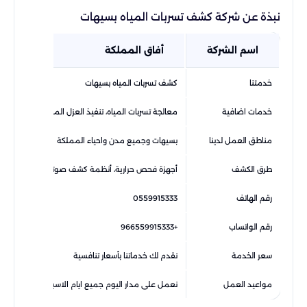
نبذة عن شركة كشف تسربات المياه بسيهات
اسم الشركة
أفاق المملكة
خدمتنا
كشف تسربات المياه بسيهات
خدمات اضافية
معالجة تسربات المياه، تنفيذ العزل المائي للأسطح وال
مناطق العمل لدينا
بسيهات وجميع مدن واحياء المملكة
طرق الكشف
أجهزة فحص حرارية، أنظمة كشف صوتي
رقم الهاتف
0559915333
رقم الواتساب
+966559915333
سعر الخدمة
نقدم لك خدماتنا بأسعار تنافسية
مواعيد العمل
نعمل على مدار اليوم جميع ايام الاسبوع