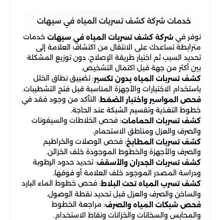
خدمات شركة كشف تسربات المياه في سيهات
نوفر في
خدمات
شركة كشف تسربات المياه في سيهات
مترابطة تساعدك على الانتقال من اكتشاف العلامة إلى
تحديد السبب ثم اختيار طريقة الإصلاح، دون توزيع المشكلة
بين أكثر من جهة قبل اكتمال التشخيص.
: تضييق نطاق الخلل
كشف تسربات المياه بدون تكسير
باستخدام الاختبارات والأجهزة المناسبة قبل فتح التشطيبات.
: التأكد من وجود فقد في
فحص المواسير واختبار الضغط
خطوط التغذية وتقسيم الشبكة عند الحاجة.
: فحص الخلاطات والسيفونات
كشف تسربات الحمامات
والصرف والعزل ومناطق الاستحمام.
: فحص الوصلات والخراطيم
كشف تسربات المطابخ
والصرف والأجهزة والخطوط الموجودة خلف الخزائن.
: تحديد حدود الرطوبة
كشف تسربات الجدران والأسقف
ودراسة المصدر الموجود خلف العلامة أو فوقها.
: فحص خطوط الماء البارد
كشف تسرب المياه تحت البلاط
والساخن والصرف والعزل قبل تحديد نقطة الوصول.
: مراجعة الخطوط
فحص شبكات المياه والصرف
والمحابس والسخانات والخزانات ونقاط الاستخدام.