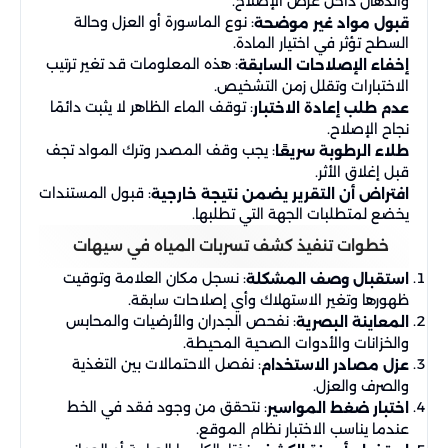
والدهان داخل عرض الإصلاح.
: نوع الماسورة أو العزل وحالة
قبول مواد غير موضحة
السطح تؤثر في اختيار المادة.
: هذه المعلومات قد تغير ترتيب
إخفاء الإصلاحات السابقة
الاختبارات وتقلل زمن التشخيص.
: توقف الماء الظاهر لا يثبت دائمًا
عدم طلب إعادة الاختبار
نجاح الإصلاح.
: يجب وقف المصدر وترك المواد تجف
طلاء الرطوبة سريعًا
قبل إغلاق الأثر.
: قبول المستندات
افتراض أن التقرير يضمن نتيجة خارجية
يخضع لمتطلبات الجهة التي تطلبها.
خطوات تنفيذ كشف تسربات المياه في سيهات
: نسجل مكان العلامة وتوقيت
استقبال وصف المشكلة
ظهورها وتغير الاستهلاك وأي إصلاحات سابقة.
: نفحص الجدران والأرضيات والمحابس
المعاينة البصرية
والخزانات والأدوات الصحية المحيطة.
: نفصل الاحتمالات بين التغذية
عزل مصادر الاستخدام
والصرف والعزل.
: نتحقق من وجود فقد في الخط
اختبار ضغط المواسير
عندما يناسب الاختبار نظام الموقع.