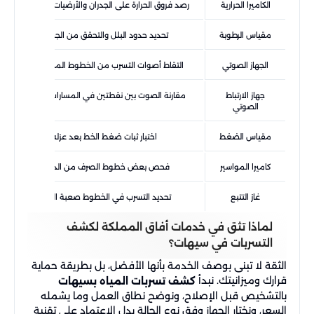
الكاميرا الحرارية
رصد فروق الحرارة على الجدران والأرضيات والأسقف
مقياس الرطوبة
تحديد حدود البلل والتحقق من الجفاف
الجهاز الصوتي
التقاط أصوات التسرب من الخطوط المضغوطة
جهاز الارتباط
مقارنة الصوت بين نقطتين في المسارات الأطول
الصوتي
مقياس الضغط
اختبار ثبات ضغط الخط بعد عزله
كاميرا المواسير
فحص بعض خطوط الصرف من الداخل
غاز التتبع
تحديد التسرب في الخطوط صعبة الرصد
لماذا تثق في خدمات أفاق المملكة لكشف
التسربات في سيهات؟
الثقة لا تبنى بوصف الخدمة بأنها الأفضل، بل بطريقة حماية
قرارك وميزانيتك. نبدأ
كشف تسربات المياه بسيهات
بالتشخيص قبل الإصلاح، ونوضح نطاق العمل وما يشمله
السعر، ونختار الجهاز وفق نوع الحالة بدل الاعتماد على تقنية