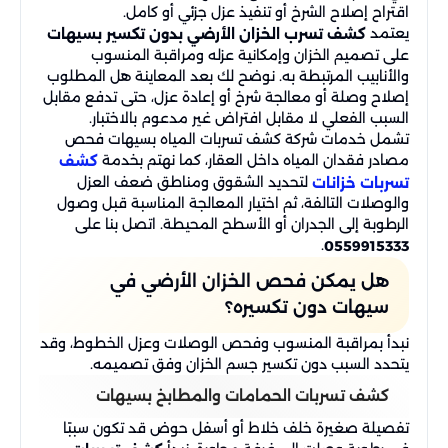
اقتراح إصلاح الشرخ أو تنفيذ عزل جزئي أو كامل.
يعتمد
كشف تسرب الخزان الأرضي بدون تكسير بسيهات
على تصميم الخزان وإمكانية عزله ومراقبة المنسوب
والأنابيب المرتبطة به. نوضح لك بعد المعاينة هل المطلوب
إصلاح وصلة أو معالجة شرخ أو إعادة عزل، حتى تدفع مقابل
السبب الفعلي لا مقابل افتراض غير مدعوم بالاختبار.
تشمل خدمات شركة كشف تسربات المياه بسيهات فحص
مصادر فقدان المياه داخل العقار، كما نهتم بخدمة
كشف
لتحديد الشقوق ومناطق ضعف العزل
تسربات خزانات
والوصلات التالفة، ثم اختيار المعالجة المناسبة قبل وصول
الرطوبة إلى الجدران أو الأسطح المحيطة. اتصل بنا على
.
0559915333
هل يمكن فحص الخزان الأرضي في
سيهات دون تكسيره؟
نبدأ بمراقبة المنسوب وفحص الوصلات وعزل الخطوط، وقد
يتحدد السبب دون تكسير جسم الخزان وفق تصميمه.
كشف تسربات الحمامات والمطابخ بسيهات
تفصيلة صغيرة خلف خلاط أو أسفل حوض قد تكون سببًا