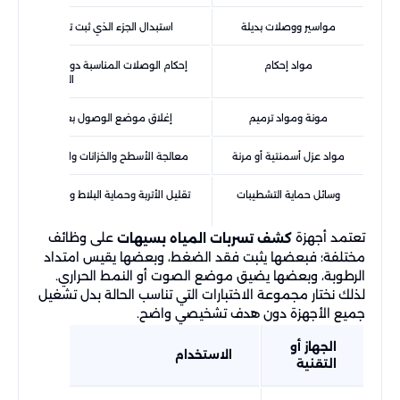
مواسير ووصلات بديلة
استبدال الجزء الذي ثبت تلفه بما يتوافق 
مواد إحكام
إحكام الوصلات المناسبة دون استخدامها كبدي
المكسور.
مونة ومواد ترميم
إغلاق موضع الوصول بعد نجاح الإصلاح وإع
مواد عزل أسمنتية أو مرنة
معالجة الأسطح والخزانات والمناطق الرطبة 
وسائل حماية التشطيبات
تقليل الأتربة وحماية البلاط والخزائن والعنا
العمل.
تعتمد أجهزة
على وظائف
كشف تسربات المياه بسيهات
مختلفة؛ فبعضها يثبت فقد الضغط، وبعضها يقيس امتداد
الرطوبة، وبعضها يضيق موضع الصوت أو النمط الحراري.
لذلك نختار مجموعة الاختبارات التي تناسب الحالة بدل تشغيل
جميع الأجهزة دون هدف تشخيصي واضح.
الجهاز أو
الاستخدام
التقنية