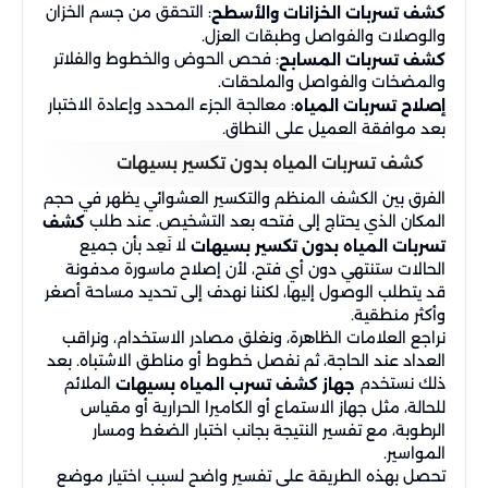
: التحقق من جسم الخزان
كشف تسربات الخزانات والأسطح
والوصلات والفواصل وطبقات العزل.
: فحص الحوض والخطوط والفلاتر
كشف تسربات المسابح
والمضخات والفواصل والملحقات.
: معالجة الجزء المحدد وإعادة الاختبار
إصلاح تسربات المياه
بعد موافقة العميل على النطاق.
كشف تسربات المياه بدون تكسير بسيهات
الفرق بين الكشف المنظم والتكسير العشوائي يظهر في حجم
المكان الذي يحتاج إلى فتحه بعد التشخيص. عند طلب
كشف
لا نَعِد بأن جميع
تسربات المياه بدون تكسير بسيهات
الحالات ستنتهي دون أي فتح، لأن إصلاح ماسورة مدفونة
قد يتطلب الوصول إليها، لكننا نهدف إلى تحديد مساحة أصغر
وأكثر منطقية.
نراجع العلامات الظاهرة، ونغلق مصادر الاستخدام، ونراقب
العداد عند الحاجة، ثم نفصل خطوط أو مناطق الاشتباه. بعد
ذلك نستخدم
الملائم
جهاز كشف تسرب المياه بسيهات
للحالة، مثل جهاز الاستماع أو الكاميرا الحرارية أو مقياس
الرطوبة، مع تفسير النتيجة بجانب اختبار الضغط ومسار
المواسير.
تحصل بهذه الطريقة على تفسير واضح لسبب اختيار موضع