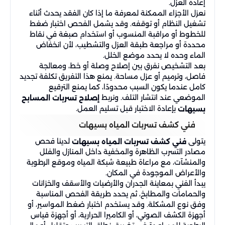
إعادة العزل.
نعزل الأجزاء الممكنة لمعرفة ما إذا كان الفقد يحدث أثناء
تشغيل النظام أو توقفه. وقد يشمل الفحص اختبار ضغط
للخطوط أو مراقبة المنسوب أو استخدام صبغة في نقاط
محددة أو مراجعة طبقة العزل والتشطيب، لأن انخفاض
الماء وحده لا يحدد موضع الخلل.
بعد التشخيص نفرق بين إصلاح وصلة أو خط، ومعالجة
فاصل، وترميم أو عزل مساحة. يمنع هذا التفريق تكلفة تجديد
كامل عندما يكون السبب محدودًا، كما يمنع الترقيع
الموضعي عند انتشار التلف. ونربط
إصلاح تسربات المسابح
بإعادة الاختبار قبل تسليم العمل.
بسيهات
فني كشف تسربات المياه بسيهات
يتولى
لدينا فحص
فني كشف تسربات المياه بسيهات
مصادر التسرب الظاهرة والمخفية داخل المنازل والفلل
والمنشآت، مع مراعاة طبيعة شبكة المياه وموقع الرطوبة
والأعراض الموجودة في المكان.
يبدأ الفني بمعاينة الجدران والأرضيات والأسقف والخزانات
والحمامات والمطابخ، ثم يحدد طريقة الفحص المناسبة
وفق نوع المشكلة. وقد يستخدم اختبار ضغط المواسير، أو
أجهزة الكشف الصوتي، أو الكاميرا الحرارية، أو أجهزة قياس