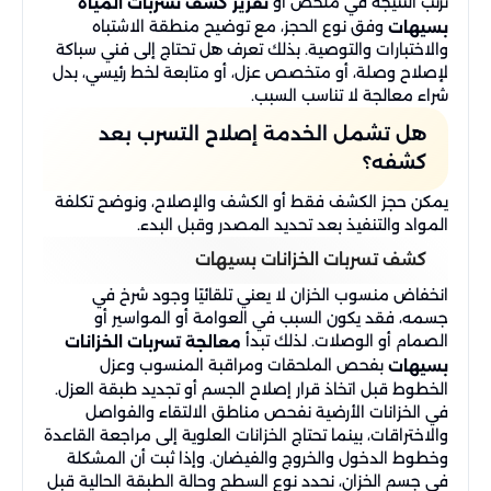
نرتب النتيجة في ملخص أو
تقرير كشف تسربات المياه
وفق نوع الحجز، مع توضيح منطقة الاشتباه
بسيهات
والاختبارات والتوصية. بذلك تعرف هل تحتاج إلى فني سباكة
لإصلاح وصلة، أو متخصص عزل، أو متابعة لخط رئيسي، بدل
شراء معالجة لا تناسب السبب.
هل تشمل الخدمة إصلاح التسرب بعد
كشفه؟
يمكن حجز الكشف فقط أو الكشف والإصلاح، ونوضح تكلفة
المواد والتنفيذ بعد تحديد المصدر وقبل البدء.
كشف تسربات الخزانات بسيهات
انخفاض منسوب الخزان لا يعني تلقائيًا وجود شرخ في
جسمه، فقد يكون السبب في العوامة أو المواسير أو
الصمام أو الوصلات. لذلك تبدأ
معالجة تسربات الخزانات
بفحص الملحقات ومراقبة المنسوب وعزل
بسيهات
الخطوط قبل اتخاذ قرار إصلاح الجسم أو تجديد طبقة العزل.
في الخزانات الأرضية نفحص مناطق الالتقاء والفواصل
والاختراقات، بينما تحتاج الخزانات العلوية إلى مراجعة القاعدة
وخطوط الدخول والخروج والفيضان. وإذا ثبت أن المشكلة
في جسم الخزان، نحدد نوع السطح وحالة الطبقة الحالية قبل