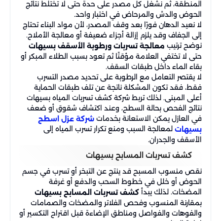
المنطقة، ثم نشغل كل مصدر على حدة حتى لا تختلط نتائج
الحوض والدش والمرحاض في اختبار واحد.
لا نعيد الدهان فورًا بعد وقف المصدر، لأن مواد البناء تحتاج
إلى الجفاف وقد يلزم إزالة أجزاء ضعيفة أو معالجة الأملاح.
نوضح ترتيب
معالجة تسربات ورطوبة الأسقف بسيهات
حتى لا تختفي العلامة مؤقتًا ثم تعود بسبب الطلاء المبكر أو
بقاء الماء داخل طبقات السقف.
لا يقتصر التعامل مع الرطوبة على تحديد مصدر التسرب
فقط، فقد تكون المشكلة ناتجة عن تلف طبقات الحماية
أعلى المبنى. لذلك تربط شركة كشف تسربات المياه بسيهات
نتائج الفحص بحالة السطح، وعند اكتشاف شقوق أو ضعف
في العازل يمكن الاستعانة بخدمات
شركة عزل اسطح
لمعالجة السبب ومنع تكرار تسرب المياه إلى
بسيهات
الأسقف والجدران.
كشف تسربات المسابح بسيهات
نقص منسوب المسبح قد ينتج عن التبخر أو تسرب في جسم
الحوض أو خلل في خطوط السحب والدفع أو غرفة
المضخات. لذلك يبدأ
كشف تسربات المسابح بسيهات
بمقارنة المنسوب وفحص الفلاتر والمضخات والصمامات
والفوهات والفواصل ومناطق الإضاءة قبل اقتراح التكسير أو