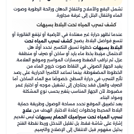
تشمل البقع والأملاح وانتفاخ الدهان ورائحة الرطوبة وصوت
الماء وانتقال البلل إلى غرفة مجاورة.
كشف تسرب المياه تحت البلاط بسيهات
عندما تظهر حرارة غير معتادة في الأرضية أو ترتفع الفاتورة أو
تتسع فواصل البلاط، يصبح
كشف تسرب المياه تحت
خطوة تسبق التكسير. نحدد أولًا هل
البلاط بسيهات
الاحتمال مرتبط بخط ماء بارد أو ساخن أو صرف أو منطقة
عزل، ثم نراقب الضغط ومسارات المواسير وموقع العلامة.
يفيد الجهاز الصوتي في التقاط صوت خروج الماء من
الخطوط المضغوطة، بينما تساعد الكاميرا الحرارية على رصد
تأثير التسرب في حرارة السطح، خصوصًا مع الماء الساخن. أما
الصرف والعزل فقد يحتاجان إلى تشغيل موجه أو اختبار غمر
مضبوط، لأن الجهاز المناسب يتغير بحسب نوع المشكلة
ومواد البناء.
بعد تضييق الموقع نحدد مساحة الوصول وطريقة حماية
البلاط المحيط وخطوات إعادة الاختبار. الهدف من
علاج
ليس تقديم
تسرب المياه تحت سيراميك الحمام بسيهات
إشارة على شاشة فقط، بل تقليل التدخل وربط نقطة الفتح
بدليل مفهوم قبل الانتقال إلى الإصلاح والترميم.