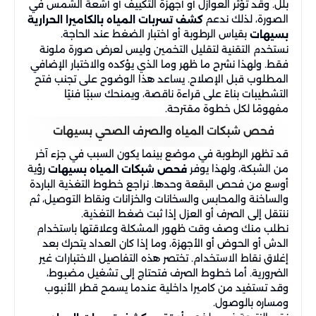
بلل. وقد تؤثر العوازل أو أجهزة التكييف أو أشعة الشمس في
الصورة، لذلك ندعم
كشف تسربات المياه بالكاميرا الحرارية
بقياس الرطوبة أو اختبار الضغط عند الحاجة.
بسيهات
نستخدم التقنية لتقليل التخمين وليس لعرض صورة ملونة
فقط. ولهذا نشرح ما ظهر وما الذي يؤكده والاختبار الإضافي
المطلوب قبل الإصلاح. يساعد هذا الوضوح على تجنب فتح
التشطيبات بناءً على قراءة ناقصة، ويمنحك سببًا فنيًا
مفهومًا لكل خطوة مقترحة.
فحص شبكات المياه والصرف الصحي بسيهات
قد تظهر الرطوبة في موضع بينما يكون السبب في جزء آخر
من الشبكة، ولهذا يوفر
رؤية
فحص شبكات المياه بسيهات
أوسع من فحص البقعة وحدها. نراجع خطوط التغذية الباردة
والساخنة والمحابس والسخانات والخزانات ونقاط التوصيل، ثم
ننتقل إلى الصرف أو العزل إذا ثبت ضغط التغذية.
نطلب منك وصف وقت ظهور المشكلة وعلاقتها باستخدام
الدش أو الحوض أو الأجهزة، وما إذا كان العداد يتحرك بعد
إغلاق نقاط الاستخدام. تختصر هذه التفاصيل الاختبارات غير
الضرورية. أما خطوط الصرف فتحتاج إلى تشغيل مضبوط،
وقد تستفيد من كاميرا داخلية عندما يسمح قطر الأنبوب
ومساره بالوصول.