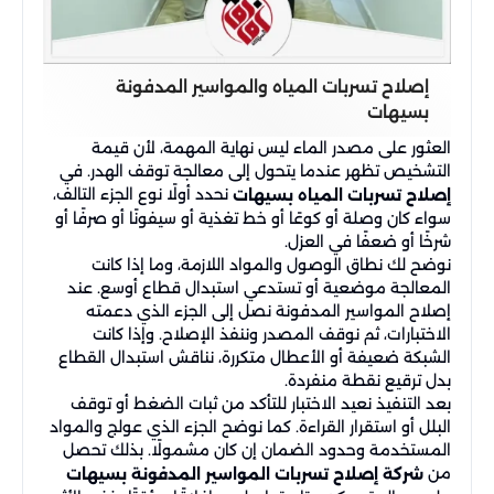
إصلاح تسربات المياه والمواسير المدفونة
بسيهات
العثور على مصدر الماء ليس نهاية المهمة، لأن قيمة
التشخيص تظهر عندما يتحول إلى معالجة توقف الهدر. في
نحدد أولًا نوع الجزء التالف،
إصلاح تسربات المياه بسيهات
سواء كان وصلة أو كوعًا أو خط تغذية أو سيفونًا أو صرفًا أو
شرخًا أو ضعفًا في العزل.
نوضح لك نطاق الوصول والمواد اللازمة، وما إذا كانت
المعالجة موضعية أو تستدعي استبدال قطاع أوسع. عند
إصلاح المواسير المدفونة نصل إلى الجزء الذي دعمته
الاختبارات، ثم نوقف المصدر وننفذ الإصلاح. وإذا كانت
الشبكة ضعيفة أو الأعطال متكررة، نناقش استبدال القطاع
بدل ترقيع نقطة منفردة.
بعد التنفيذ نعيد الاختبار للتأكد من ثبات الضغط أو توقف
البلل أو استقرار القراءة. كما نوضح الجزء الذي عولج والمواد
المستخدمة وحدود الضمان إن كان مشمولًا. بذلك تحصل
من
شركة إصلاح تسربات المواسير المدفونة بسيهات