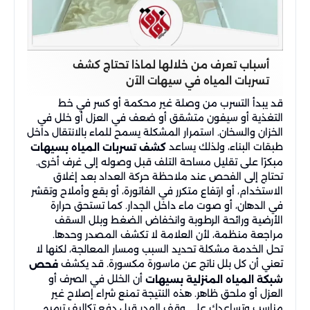
أسباب تعرف من خلالها لماذا تحتاج كشف
تسربات المياه في سيهات الآن
قد يبدأ التسرب من وصلة غير محكمة أو كسر في خط
التغذية أو سيفون متشقق أو ضعف في العزل أو خلل في
الخزان والسخان. استمرار المشكلة يسمح للماء بالانتقال داخل
طبقات البناء، ولذلك يساعد
كشف تسربات المياه بسيهات
مبكرًا على تقليل مساحة التلف قبل وصوله إلى غرف أخرى.
تحتاج إلى الفحص عند ملاحظة حركة العداد بعد إغلاق
الاستخدام، أو ارتفاع متكرر في الفاتورة، أو بقع وأملاح وتقشر
في الدهان، أو صوت ماء داخل الجدار. كما تستحق حرارة
الأرضية ورائحة الرطوبة وانخفاض الضغط وبلل السقف
مراجعة منظمة، لأن العلامة لا تكشف المصدر وحدها.
تحل الخدمة مشكلة تحديد السبب ومسار المعالجة، لكنها لا
تعني أن كل بلل ناتج عن ماسورة مكسورة. قد يكشف
فحص
أن الخلل في الصرف أو
شبكة المياه المنزلية بسيهات
العزل أو ملحق ظاهر. هذه النتيجة تمنع شراء إصلاح غير
مناسب وتساعدك على وقف الهدر قبل دفع تكاليف ترميم