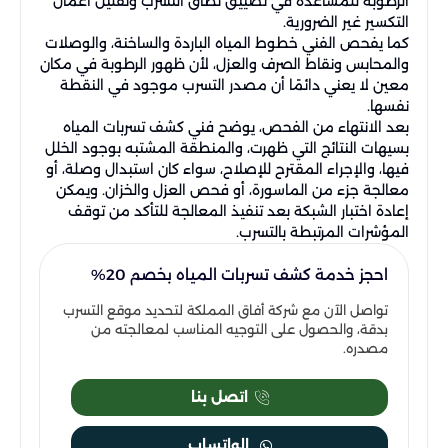
الرطوبة للمساعدة في تضييق نطاق التسرب وتقليل أعمال
التكسير غير الضرورية.
كما يفحص الفني خطوط المياه الباردة والساخنة، والوصلات
والمحابس ونقاط الصرف والعزل، لأن ظهور الرطوبة في مكان
معين لا يعني دائمًا أن مصدر التسرب موجود في النقطة
نفسها.
بعد الانتهاء من الفحص، يوضح فني كشف تسربات المياه
بسيهات النتائج التي ظهرت، والمنطقة المشتبه بوجود الخلل
فيها، والإجراء المقترح للإصلاح، سواء كان استبدال وصلة، أو
معالجة جزء من الماسورة، أو فحص العزل والخزان. ويمكن
إعادة اختبار الشبكة بعد تنفيذ المعالجة للتأكد من توقف
المؤشرات المرتبطة بالتسرب.
احجز خدمة كشف تسربات المياه بخصم 20%
تواصل الآن مع شركة أفاق المملكة لتحديد موقع التسرب
بدقة، والحصول على التوجيه المناسب لمعالجته من
مصدره.
اتصل بنا
الواتساب