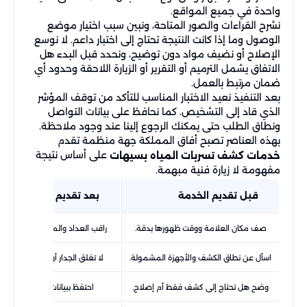
واحدة في جميع المواقع.
نشرح القراءات والصور المتاحة، ونبين سبب اختيار موضع
الوصول وما إذا كانت النتيجة تحتاج إلى اختبار داعم. لا نوسع
الإصلاح أو نضيف مواد دون توضيح، ونحدد قبل البدء هل
الاتفاق يشمل الترميم أو التقرير أو الزيارة اللاحقة وحدود أي
ضمان مرتبط بالعمل.
بعد التنفيذ نعيد الاختبار المناسب للتأكد من توقف المؤشر
الذي قاد إلى التشخيص. كما نحافظ على بيانات التواصل
ونطاق الطلب حتى يمكنك الرجوع إلينا عند وجود ملاحظة.
بهذه العناصر تصبح أفاق المملكة جهة منظمة تقدم
على أساس نتيجة
خدمات كشف تسربات المياه بسيهات
مفهومة لا زيارة فنية مبهمة.
قبل تقديم الخدمة
بعد تقديم الخدمة
صف مكان العلامة ووقت ظهورها بدقة.
راقب العداد والمنطقة وفق تعلي
اسأل عن نطاق الكشف والأجهزة المشمولة.
لا تغلق الجدار أو تعيد الدهان قب
وضح هل تحتاج إلى كشف فقط أم إصلاح.
احتفظ ببيانات الجزء الذي تم 