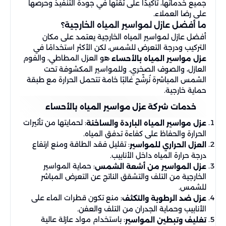
جميع خدماتها، تأكيدًا على ثقتها في جودة التنفيذ وحرصها
على رضا العملاء.
ما أفضل عازل لمواسير المياه الخارجية؟
أفضل عازل لمواسير المياه الخارجية يعتمد على مكان
التركيب ودرجة التعرض للشمس، لكن الأكثر استخدامًا في
هو العزل المطاطي، والفوم
عزل مواسير المياه بالأحساء
العازل، والصوف الصخري. وللمواسير المكشوفة تحت
الشمس المباشرة نُرشّح غالبًا خامة تتحمل الحرارة مع طبقة
حماية خارجية.
خدمات شركة عزل مواسير المياه بالأحساء
: لحمايتها من تأثيرات
عزل مواسير المياه الباردة والساخنة
الحرارة والحفاظ على كفاءة تدفق المياه.
: تقليل فقد الطاقة ومنع ارتفاع
العزل الحراري للمواسير
درجة حرارة المياه داخل الأنابيب.
: حماية المواسير
عزل المواسير من أشعة الشمس
الخارجية من التلف والتشقق الناتج عن التعرض المباشر
للشمس.
: منع تكون قطرات الماء على
عزل ضد الرطوبة والتكثف
الأنابيب وحماية الجدران من التلف والعفن.
: باستخدام مواد عازلة عالية
تغليف وتبطين المواسير