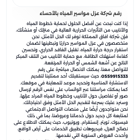
رقم شركة عزل مواسير المياه بالأحساء
إذا كنت تبحث عن أفضل الحلول لحماية خطوط المياه
والأنابيب من التأثيرات الحرارية العالية في منزلك أو منشأتك،
فإن شركة افاق المملكة توفر لك الحل الأمثل. نحن
متخصصون في عزل المواسير حراريًا وتبطينها لضمان
استقرار درجة حرارة المياه، تقليل الفاقد الحراري، وتحسين
كفاءة استهلاك الطاقة، مع حماية الأنابيب من التلف المبكر
الناتج عن أشعة الشمس أو الحرارة المرتفعة.
للتواصل معنا، يمكنك الاتصال مباشرة على رقم
، حيث سيستقبلك أحد ممثلينا لتقديم
0559915333
الاستشارة المناسبة وتحديد موعد للمعاينة في موقعك.
كما يمكنك مراسلتنا عبر الواتساب على نفس الرقم لإرسال
صور أو تفاصيل حول الأنابيب وخطوط المياه المراد عزلها،
وسنرد عليك بسرعة لتقديم الحل الأمثل وفق احتياجاتك.
نحن متواجدون أيضًا على منصات التواصل الاجتماعي
لمتابعة كل جديد حول خدماتنا وعروضنا، بما في ذلك
فيسبوك، تويتر، إنستقرام، ويوتيوب، حيث يمكنك الاطلاع على
نصائح العزل، فيديوهات تطبيق الخدمات على أرض الواقع،
وأحدث العروض السنوية التي نقدمها.