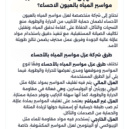
مواسير المياه بالعيون الاحساء؟
تحتاج إلى شركة متخصصة لعزل مواسير المياه بالعيون
الأحساء لضمان حماية الأنابيب من الحرارة والرطوبة، منع
التسربات والتآكل، الحفاظ على كفاءة تدفق المياه، وتقليل
تكاليف الصيانة المستقبلية، مع تنفيذ دقيق باستخدام مواد
عازلة عالية الجودة وفريق عمل محترف يضمن نتائج طويلة
الأمد.
طرق شركة عزل مواسير المياه بالأحساء
تختلف
وفقًا لنوع
طرق عزل مواسير المياه بالأحساء
المواسير وموقعها ومدى تعرضها للحرارة والرطوبة. فيما
يلي أبرز الطرق المستخدمة:
: يتم فيه تغليف المواسير بمواد عازلة مثل
العزل المائي
البولي يوريثين أو البوليسترين، وهي فعالة في مقاومة
الحرارة والرطوبة، كما أنها سهلة التركيب وتوفر حماية ممتازة.
: يعتمد على تغليف المواسير بمادة عازلة،
العزل غير المباشر
ثم صب طبقة خرسانية أو إسمنتية حولها لزيادة المتانة
والحماية من الصدمات والتآكل.
: يُستخدم فيه مواد مقاومة للماء مثل
العزل الخارجي
الإيبوكسي أو البيتومين لعزل المواسير المكشوفة، خاصة