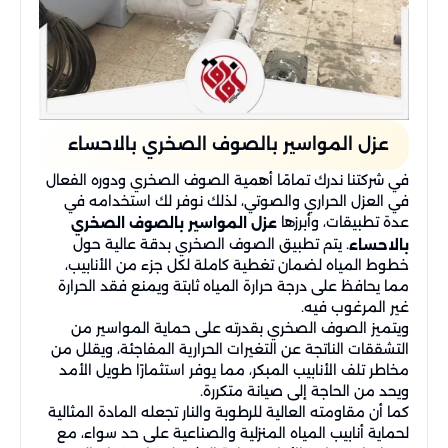
عزل المواسير بالصوف الصخري بالاحساء
في شركتنا ندرك تمامًا أهمية الصوف الصخري ودوره الفعال
في العزل الحراري والصوتي، لذلك نوفر لك استخدامه في
عدة تطبيقات، وأبرزها
عزل المواسير بالصوف الصخري
. يتم تطبيق الصوف الصخري بدقة عالية حول
بالاحساء
خطوط المياه لضمان تغطية كاملة لكل جزء من الأنابيب،
مما يحافظ على درجة حرارة المياه ثابتة ويمنع فقد الحرارة
غير المرغوب فيه.
ويتميز الصوف الصخري بقدرته على حماية المواسير من
التشققات الناتجة عن التغيرات الحرارية المفاجئة، ويقلل من
مخاطر تلف الأنابيب المبكر، مما يوفر استثمارًا طويل الأمد
ويحد من الحاجة إلى صيانة متكررة.
كما أن مقاومته العالية للرطوبة والنار تجعله المادة المثالية
لحماية أنابيب المياه المنزلية والصناعية على حد سواء، مع