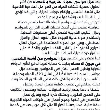
يُعد
من أهم
عزل مواسير المياه الخارجية بالأحساء
الحلول لحماية شبكات المياه من العوامل المناخية القاسية
مثل أشعة الشمس وارتفاع درجات الحرارة، والتي قد تؤدي
إلى تلف الأنابيب وتشققها مع مرور الوقت.
نحن في شركة عزل مواسير المياه بالاحساء نقدم خدمة
احترافية تعتمد على أحدث تقنيات العزل الحراري للمواسير
وعزل الأنابيب الخارجية لضمان أعلى مستويات الحماية.
ونستخدم مواد عالية الجودة مثل الفوم العازل والعزل
المطاطي، وهي من المواد المعتمدة في مجال العزل
الحراري لقدرتها على تقليل الفقد الحراري والحفاظ على
استقرار درجة حرارة المياه داخل الأنابيب.
كما نحرص على تطبيق
عزل المواسير من أشعة الشمس
بطبقات حماية قوية تمنع التأثير المباشر
في عيون الاحساء
للحرارة وتطيل العمر الافتراضي للمواسير. ويساعد عزل
مواسير المياه الخارجية أيضًا في تقليل تكثف المياه وحماية
الأنابيب من الرطوبة والتآكل، خاصة في المناطق المكشوفة.
كذلك يساهم في تحسين كفاءة تدفق المياه وتقليل
الأعطال، مما يدعم ترشيد استهلاك الطاقة ويخفض التكاليف
على المدى الطويل. ونمتلك خبرة كبيرة وفريق عمل
متخصص في تنفيذ جميع أعمال عزل شبكات المياه الخارجية
بدقة عالية، مما يجعلنا الخيار الأمثل لكل من يبحث عن خدمة