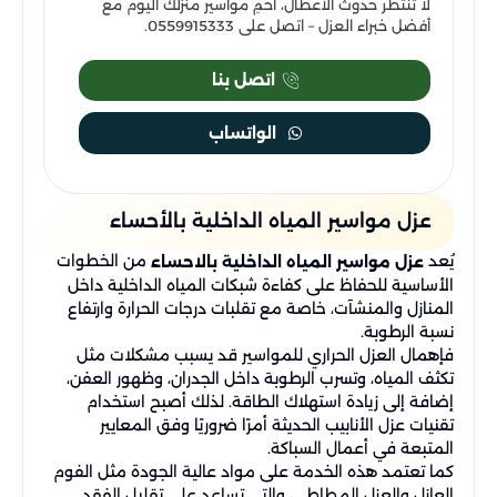
لا تنتظر حدوث الأعطال، احمِ مواسير منزلك اليوم مع
أفضل خبراء العزل – اتصل على 0559915333.
اتصل بنا
الواتساب
عزل مواسير المياه الداخلية بالأحساء
يُعد
من الخطوات
عزل مواسير المياه الداخلية بالاحساء
الأساسية للحفاظ على كفاءة شبكات المياه الداخلية داخل
المنازل والمنشآت، خاصة مع تقلبات درجات الحرارة وارتفاع
نسبة الرطوبة.
فإهمال العزل الحراري للمواسير قد يسبب مشكلات مثل
تكثف المياه، وتسرب الرطوبة داخل الجدران، وظهور العفن،
إضافة إلى زيادة استهلاك الطاقة. لذلك أصبح استخدام
تقنيات عزل الأنابيب الحديثة أمرًا ضروريًا وفق المعايير
المتبعة في أعمال السباكة.
كما تعتمد هذه الخدمة على مواد عالية الجودة مثل الفوم
العازل والعزل المطاطي، والتي تساعد على تقليل الفقد