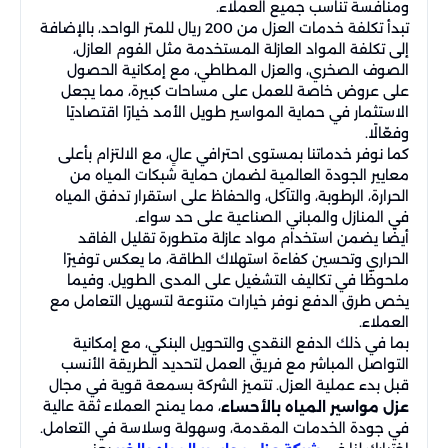
ومنافسة تناسب جميع العملاء.
تبدأ تكلفة خدمات العزل من 200 ريال للمتر الواحد، بالإضافة
إلى تكلفة المواد العازلة المستخدمة مثل الفوم العازل،
الصوف الصخري، والعزل المطاطي، مع إمكانية الحصول
على عروض خاصة للعمل على مساحات كبيرة، مما يجعل
الاستثمار في حماية المواسير طويل الأمد خيارًا اقتصاديًا
وفعّالًا.
كما نوفر خدماتنا بمستوى احترافي عالٍ، مع الالتزام بأعلى
معايير الجودة العالمية لضمان حماية شبكات المياه من
الحرارة، الرطوبة، والتآكل، والحفاظ على استقرار تدفق المياه
في المنازل والمباني الصناعية على حد سواء.
أيضًا يضمن استخدام مواد عازلة متطورة تقليل الفاقد
الحراري وتحسين كفاءة استهلاك الطاقة، ما يعكس توفيرًا
ملحوظًا في تكاليف التشغيل على المدى الطويل. وفيما
يخص طرق الدفع نوفر خيارات متنوعة لتسهيل التعامل مع
العملاء.
بما في ذلك الدفع النقدي والتحويل البنكي، مع إمكانية
التواصل المباشر مع فريق العمل لتحديد الطريقة الأنسب
قبل بدء عملية العزل. تتميز الشركة بسمعة قوية في مجال
، مما يمنح العملاء ثقة عالية
عزل مواسير المياه بالأحساء
في جودة الخدمات المقدمة، وسهولة وسلاسة في التعامل.