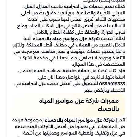
كذلك نقدم خدمات عزل احترافية تناسب المنازل، الفلل،
المباني التجارية والصناعية، مع تنفيذ دقيق يضمن أعلى
مستويات الأداء. فريق العمل لدينا مدرب على أحدث
الأساليب لضمان أفضل نتائج في عزل شبكات المياه، ومنع
تسرب الحرارة، والحفاظ على كفاءة النظام بالكامل.
لذلك أصبحت
الخيار
شركة عزل مواسير مياه بالاحساء
الأمثل للعديد من العملاء في مختلف أنحاء المملكة. ونلتزم
دائمًا بتقديم خدمات موثوقة وأسعار مناسبة، مع سرعة في
التنفيذ وجودة لا تضاهى، مما يجعلنا في مقدمة الشركات
المتخصصة في هذا المجال.
فإذا كنت تبحث عن حماية حقيقية لمواسير المياه وضمان
استدامتها، لا تتردد في التواصل معنا الآن على
للحصول على أفضل خدمة عزل احترافية في
0559915333
الأحساء وبأرخص سعر.
مميزات شركة عزل مواسير المياه
بالاحساء
تتميز
بمجموعة فريدة
شركة عزل مواسير المياه بالاحساء
من المقومات التي تجعلها من أفضل الشركات المتخصصة
في عزل وتغليف وتغطية المواسير وحمايتها من أشعة