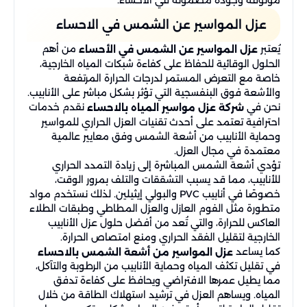
موثوقة وجودة مضمونة في الأحساء.
عزل المواسير عن الشمس في الاحساء
يُعتبر
من أهم
عزل المواسير عن الشمس في الأحساء
الحلول الوقائية للحفاظ على كفاءة شبكات المياه الخارجية،
خاصة مع التعرض المستمر لدرجات الحرارة المرتفعة
والأشعة فوق البنفسجية التي تؤثر بشكل مباشر على الأنابيب.
نحن في
نقدم خدمات
شركة عزل مواسير المياه بالاحساء
احترافية تعتمد على أحدث تقنيات العزل الحراري للمواسير
وحماية الأنابيب من أشعة الشمس وفق معايير عالمية
معتمدة في مجال العزل.
تؤدي أشعة الشمس المباشرة إلى زيادة التمدد الحراري
للأنابيب، مما قد يسبب التشققات والتلف بمرور الوقت،
خصوصًا في أنابيب PVC والبولي إيثيلين. لذلك نستخدم مواد
متطورة مثل الفوم العازل والعزل المطاطي وطبقات الطلاء
العاكس للحرارة، والتي تُعد من أفضل حلول عزل الأنابيب
الخارجية لتقليل الفقد الحراري ومنع امتصاص الحرارة.
كما يساعد
عزل المواسير من أشعة الشمس
بالاحساء
في تقليل تكثف المياه وحماية الأنابيب من الرطوبة والتآكل،
مما يطيل عمرها الافتراضي ويحافظ على كفاءة تدفق
المياه. ويساهم العزل في ترشيد استهلاك الطاقة من خلال