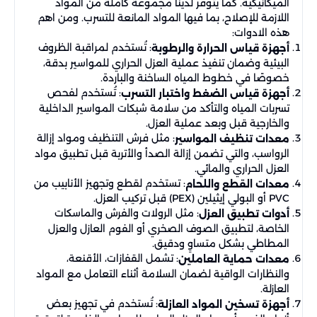
الميكانيكية. كما يتوفر لدينا مجموعة كاملة من المواد
اللازمة للإصلاح، بما فيها المواد المانعة للتسرب. ومن اهم
هذه الادوات:
: تُستخدم لمراقبة الظروف
أجهزة قياس الحرارة والرطوبة
البيئية وضمان تنفيذ عملية العزل الحراري للمواسير بدقة،
خصوصًا في خطوط المياه الساخنة والباردة.
: تُستخدم لفحص
أجهزة قياس الضغط واختبار التسرب
تسربات المياه والتأكد من سلامة شبكات المواسير الداخلية
والخارجية قبل وبعد عملية العزل.
: مثل فرش التنظيف ومواد إزالة
معدات تنظيف المواسير
الرواسب، والتي تضمن إزالة الصدأ والأتربة قبل تطبيق مواد
العزل الحراري والمائي.
: تستخدم لقطع وتجهيز الأنابيب من
معدات القطع واللحام
PVC أو البولي إيثيلين (PEX) قبل تركيب العزل.
: مثل الرولات والفرش والماسكات
أدوات تطبيق العزل
الخاصة، لتطبيق الصوف الصخري أو الفوم العازل والعزل
المطاطي بشكل متساوٍ ودقيق.
: تشمل القفازات، الأقنعة،
معدات حماية العاملين
والنظارات الواقية لضمان السلامة أثناء التعامل مع المواد
العازلة.
: تُستخدم في تجهيز بعض
أجهزة تسخين المواد العازلة