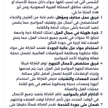
الشمس التي قد تسبب تلفها، سواء داخل مدينة الأحساء أو
في مختلف مناطق المملكة العربية السعودية، ومن أبرز
هذه المزايا ما يلي:
: نضم نخبة من الفنيين والخبراء
فريق عمل محترف ومؤهل
المتخصصين في أعمال عزل وتغليف المواسير، مما يضمن
تنفيذ الخدمة بأعلى درجات الدقة والكفاءة.
: تمتلك الشركة خبرة واسعة
خبرة طويلة في مجال العزل
تتجاوز 10 سنوات في تقديم جميع خدمات العزل، مما يمنح
العملاء ثقة كبيرة في جودة النتائج.
: تعتمد الشركة على مواد
استخدام مواد عزل عالية الجودة
عازلة متطورة ومطابقة للمواصفات العالمية، لضمان حماية
فعالة وطويلة الأمد للمواسير.
: توفر الشركة فريقًا
فريق متخصص لأعمال التجهيز
متخصصًا لتجهيز المواسير قبل العزل، حيث يتم فحصها
وإجراء الإصلاحات اللازمة لضمان أفضل نتائج ممكنة.
: تحرص الشركة على استخدام
أحدث المعدات والتقنيات
أجهزة ومعدات حديثة ومتطورة تساهم في رفع كفاءة
عمليات العزل والصيانة.
: تلتزم الشركة بتنفيذ جميع الأعمال
الالتزام التام بالمواعيد
في الوقت المحدد دون تأخير، احترامًا لوقت العملاء وراحتهم.
: تقدم الشركة ضمانًا حقيقيًا على
ضمان على جودة الخدمة