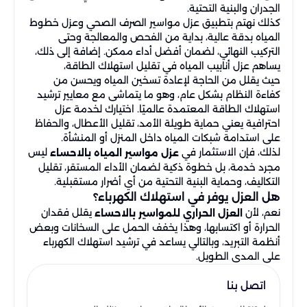
الجدران والبنية التحتية.
كذلك نهتم بتطبيق عزل مواسير الصرف الصحي وعزل خطوط
المياه بدقة عالية، بداية من الفحص والمعالجة وحتى
التركيب النهائي، لضمان أفضل أداء ممكن. إضافة إلى ذلك،
يساهم عزل أنابيب المياه في تقليل استهلاك الطاقة،
حيث يقلل من الحاجة لإعادة تسخين المياه ويحسن من
كفاءة النظام بشكل عام، وهو ما يتماشى مع معايير ترشيد
استهلاك الطاقة المعتمدة عالميًا. اختيارك لخدمة عزل
احترافية يعني حماية طويلة الأمد، تقليل الأعطال، والحفاظ
على استدامة شبكات المياه داخل المنزل أو المنشأة.
لذلك، فإن الاستثمار في
ليس
عزل مواسير المياه بالاحساء
مجرد خدمة، بل خطوة ذكية لضمان الأداء المستقر، تقليل
التكاليف، وحماية البنية التحتية من أي أضرار مستقبلية.
هل العزل يوفر في استهلاك الكهرباء؟
نعم، لأن
يقلل فقدان
العزل الحراري للمواسير بالاحساء
الحرارة أو اكتسابها، وهذا يخفف الحمل على السخانات وبعض
أنظمة التبريد، وبالتالي يساعد في ترشيد استهلاك الكهرباء
على المدى الطويل.
اتصل بنا