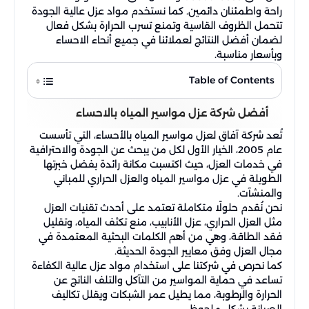
راحة واطمئنان دائمين. كما نستخدم مواد عزل عالية الجودة
تتحمل الظروف القاسية وتمنع تسرب الحرارة بشكل فعال
لضمان أفضل النتائج لعملائنا في جميع أنحاء الاحساء
وبأسعار مناسبة.
Table of Contents
أفضل شركة عزل مواسير المياه بالاحساء
تُعد شركة آفاق لعزل مواسير المياه بالأحساء، التي تأسست
عام 2005، الخيار الأول لكل من يبحث عن الجودة والاحترافية
في خدمات العزل، حيث اكتسبت مكانة رائدة بفضل خبرتها
الطويلة في عزل مواسير المياه والعزل الحراري للمباني
والمنشآت.
نحن نُقدم حلولًا متكاملة تعتمد على أحدث تقنيات العزل
مثل العزل الحراري، عزل الأنابيب، منع تكثف المياه، وتقليل
فقد الطاقة، وهي من أهم الكلمات البحثية المعتمدة في
مجال العزل وفق معايير الجودة الحديثة.
كما نحرص في شركتنا على استخدام مواد عزل عالية الكفاءة
تساعد في حماية المواسير من التآكل والتلف الناتج عن
الحرارة والرطوبة، مما يطيل عمر الشبكات ويقلل تكاليف
الصيانة بشكل ملحوظ.