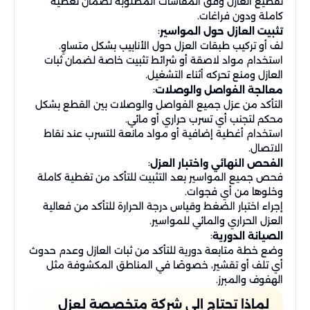
تقطيع العازل وفق المقاسات المطلوبة لضمان تغطية
كاملة ودون فراغات.
:
تثبيت العازل حول المواسير
لف أو تركيب طبقات العزل حول الأنابيب بشكل متساوٍ.
استخدام مواد لاصقة أو شرائط تثبيت خاصة لضمان ثبات
العازل ومنع تحركه أثناء التشغيل.
:
معالجة الفواصل والوصلات
التأكد من عزل جميع الفواصل والوصلات بين القطع بشكل
محكم لتجنب أي تسرب حراري أو مائي.
استخدام أغطية إضافية أو مواد مانعة للتسرب عند نقاط
الاتصال.
:
الفحص النهائي واختبار العزل
فحص جميع المواسير بعد التثبيت للتأكد من تغطية كاملة
وخلوها من أي فجوات.
إجراء اختبار الضغط وقياس درجة الحرارة للتأكد من فعالية
العزل الحراري والمائي للمواسير.
:
الصيانة الدورية
وضع خطة متابعة دورية للتأكد من ثبات العازل وعدم حدوث
أي تلف أو تقشير، خصوصًا في المناطق المكشوفة مثل
الهفوف والمبرز.
لماذا تحتاج إلى شركة متخصصة لعزل