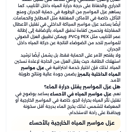
الحراري والحفاظ على درجة حرارة المياه داخل الأنابيب. كما
يساهم عزل المواسير من الرطوبة في حماية الجدران ومنع
التآكل، خاصة في الأماكن المغلقة مثل المطابخ والحمامات.
أيضًا يساعد عزل مواسير السباكة الداخلي في تقليل الأعطال
المفاجئة وتحسين كفاءة تدفق المياه، بالإضافة إلى إطالة
عمر الأنابيب مثل PEX وPVC. ويمكن تطبيق العزل الصوتي
للمواسير للحد من الضوضاء الناتجة عن حركة المياه داخل
الجدران.
ولا يقتصر الأمر على الحماية فقط، بل يشمل أيضًا ترشيد
استهلاك الطاقة، حيث يقلل العزل من الحاجة لإعادة تسخين
المياه. لذلك فإن اختيار خدمة احترافية في
عزل مواسير
يضمن جودة عالية ونتائج طويلة
المياه الداخلية بالمبرز
الأمد.
هل عزل المواسير يقلل حرارة الماء؟
نعم،
يساعد بوضوح في
عزل مواسير المياه في الأحساء
تقليل تأثر المياه بحرارة الجو، خاصة في المواسير الخارجية أو
المعرضة للشمس، لذلك يخرج الماء بدرجة أقل سخونة
ويحافظ على راحة الاستخدام.
عزل مواسير المياه الخارجية بالأحساء