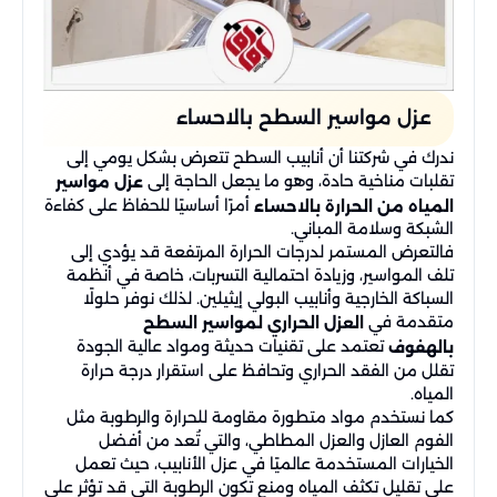
عزل مواسير السطح بالاحساء
ندرك في شركتنا أن أنابيب السطح تتعرض بشكل يومي إلى
تقلبات مناخية حادة، وهو ما يجعل الحاجة إلى
عزل مواسير
أمرًا أساسيًا للحفاظ على كفاءة
المياه من الحرارة بالاحساء
الشبكة وسلامة المباني.
فالتعرض المستمر لدرجات الحرارة المرتفعة قد يؤدي إلى
تلف المواسير، وزيادة احتمالية التسربات، خاصة في أنظمة
السباكة الخارجية وأنابيب البولي إيثيلين. لذلك نوفر حلولًا
متقدمة في
العزل الحراري لمواسير السطح
تعتمد على تقنيات حديثة ومواد عالية الجودة
بالهفوف
تقلل من الفقد الحراري وتحافظ على استقرار درجة حرارة
المياه.
كما نستخدم مواد متطورة مقاومة للحرارة والرطوبة مثل
الفوم العازل والعزل المطاطي، والتي تُعد من أفضل
الخيارات المستخدمة عالميًا في عزل الأنابيب، حيث تعمل
على تقليل تكثف المياه ومنع تكون الرطوبة التي قد تؤثر على