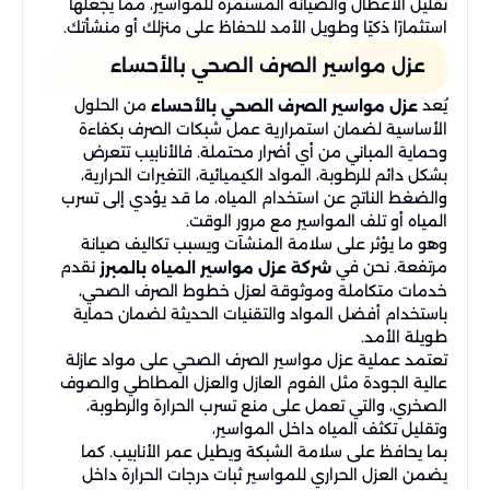
تقليل الأعطال والصيانة المستمرة للمواسير، مما يجعلها
استثمارًا ذكيًا وطويل الأمد للحفاظ على منزلك أو منشأتك.
عزل مواسير الصرف الصحي بالأحساء
يُعد
من الحلول
عزل مواسير الصرف الصحي بالأحساء
الأساسية لضمان استمرارية عمل شبكات الصرف بكفاءة
وحماية المباني من أي أضرار محتملة. فالأنابيب تتعرض
بشكل دائم للرطوبة، المواد الكيميائية، التغيرات الحرارية،
والضغط الناتج عن استخدام المياه، ما قد يؤدي إلى تسرب
المياه أو تلف المواسير مع مرور الوقت.
وهو ما يؤثر على سلامة المنشآت ويسبب تكاليف صيانة
مرتفعة. نحن في
نقدم
شركة عزل مواسير المياه بالمبرز
خدمات متكاملة وموثوقة لعزل خطوط الصرف الصحي،
باستخدام أفضل المواد والتقنيات الحديثة لضمان حماية
طويلة الأمد.
تعتمد عملية عزل مواسير الصرف الصحي على مواد عازلة
عالية الجودة مثل الفوم العازل والعزل المطاطي والصوف
الصخري، والتي تعمل على منع تسرب الحرارة والرطوبة،
وتقليل تكثف المياه داخل المواسير،
بما يحافظ على سلامة الشبكة ويطيل عمر الأنابيب. كما
يضمن العزل الحراري للمواسير ثبات درجات الحرارة داخل