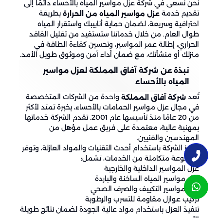
نحن نسعى في شركة عزل مواسير المياه بالأحساء دائمًا إلى
تقديم خدمة
بطريقة
عزل مواسير المياه من الحرارة
احترافية وسريعة، لضمان حماية أنابيبك واستقرار المياه
طوال العام. من خلال خدماتنا ستستفيد من تقليل الفاقد
الحراري، إطالة عمر المواسير، وتحسين كفاءة الطاقة في
منزلك أو منشأتك، مع ضمان أداء آمن وموثوق طويل الأمد.
نبذة عن شركة آفاق المملكة لعزل مواسير
المياه بالأحساء
تُعد
واحدة من الشركات المتخصصة
شركة آفاق المملكة
في مجال عزل مواسير الحمامات بالأحساء، بخبرة تمتد لأكثر
من 20 عامًا منذ تأسيسها عام 2001. تقدم الشركة خدماتها
بمهنية عالية، معتمدة على فريق عمل مؤهل من
المهندسين والفنيين.
تتميز الشركة باستخدام أحدث التقنيات والمواد العازلة، وتوفر
مجموعة متكاملة من الخدمات، تشمل:
عزل المواسير الداخلية والخارجية
عزل مواسير المياه الساخنة والباردة
عزل مواسير التكييف والصرف الصحي
تركيب عوازل مقاومة للتسرب والرطوبة
تنفيذ العزل باستخدام مواد عالية الجودة لضمان نتائج طويلة