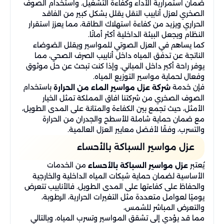
ضمان استمرارية الأداء وكفاءة التشغيل. واستخدام الصوف
الصخري لعزل أنابيب النقل يقلل بشكل كبير من الفاقد
الحراري ويزيد من كفاءة استهلاك الطاقة، مما يعزز استقرار
النظام ويجعل البيئة الداخلية أكثر أمانًا.
كما يساهم في العزل الصوتي للمواسير ويقلل الضوضاء
الناتجة عن تدفق المياه داخل أنابيب الصرف الصحي، مما
يوفر راحة أكبر داخل المباني. وإذا كنت تبحث عن حل موثوق
وفعال لحماية مواسير التوزيع المياه.
فإن خدمة
باستخدام
شركة عزل مواسير الماء من الحرارة
الصوف الصخري من شركتنا افاق المملكة تمثل الخيار
الأمثل، حيث تجمع بين الكفاءة والمتانة على المدى الطويل،
مع ضمان حماية شاملة للأسطح والجدران من الحرارة
والتسرب، وفقًا لأفضل معايير العزل العالمية.
عزل مواسير السباكة بالأحساء
يُعتبر
من الخدمات
عزل مواسير السباكة بالأحساء
الأساسية لضمان حماية شبكات المياه الداخلية والخارجية
والحفاظ على كفاءتها على المدى الطويل. فالأنابيب تتعرض
يوميًا لعوامل متعددة مثل التغيرات الحرارية، الرطوبة،
والتعرض المباشر للشمس،
مما قد يؤدي إلى تشقق المواسير وتسرب المياه، وبالتالي