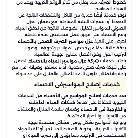
خطوط الصرف، مما يقلل من تكاثر الروائح الكريهة ويحد من
انسداد المواسير.
توفر خدمتنا أيضًا حماية من التآكل والتشققات الناتجة عن
الضغط أو التغيرات البيئية المفاجئة، مع ضمان العزل
الصوتي للمواسير لتقليل الضوضاء الناتجة عن تدفق المياه.
وعبر الاعتماد على فريق عمل متخصص وخبرة طويلة،
نحرص على تنفيذ
عزل مواسير الصرف الصحي بالأحساء
بدقة عالية، بدءًا من فحص المواسير وتجهيزها، وصولاً
لتركيب العزل وفق أفضل معايير الجودة العالمية.
باختيار خدمات
، تحصل
شركة عزل مواسير المياه بالاحساء
على شبكة صرف صحي محمية، أداء مستقر، وصيانة أقل، مع
راحة واطمئنان طويل الأمد للمباني والمنازل على حد سواء.
خدمات إصلاح المواسيرفي الاحساء
تعد
من الخدمات
خدمات إصلاح المواسير في الأحساء
الحيوية للحفاظ على كفاءة
شبكات المياه الداخلية
وضمان سلامة المنازل والمنشآت
والخارجية في الاحساء
من التسربات والأضرار المحتملة.
وتواجه المواسير بشكل يومي مشاكل متعددة نتيجة
التغيرات الحرارية، الرطوبة، الضغط المستمر، أو تلف المواد
المستخدمة في التركيب، مما يؤدي إلى تسرب المياه أو