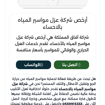
أرخص شركة عزل مواسير المياه
بالاحساء
شركة آفاق المملكة هي أرخص شركة عزل
مواسير المياه بالأحساء، تقدم خدمات العزل
الحراري والوقائي للمواسير بأسعار منافسة
دون التأثير على الجودة. نحمي مواسير المياه
من الحرارة والتآكل ونقلل الفاقد الحراري مع
اتصل بنا
الواتساب
استخدام مواد عازلة عالية الجودة وفريق عمل
متخصص لضمان أداء طويل الأمد وحماية
هل تبحث عن طريقة فعالة لحماية مواسير المياه من حرارة
فعالة للشبكة المنزلية أو الصناعية. اتصل
الجو وتقليل الأعطال والتلف المستمر؟ نحن في
شركة عزل
الآن للحصول على أفضل عروض العزل.
نقدم حلولًا احترافية لعزل الأنابيب
مواسير المياه بالاحساء
بدقة عالية تضمن الحفاظ على كفاءة الشبكة وإطالة عمرها
لأطول فترة ممكنة، مع فريق متخصص وخبرة كبيرة. اتصل
الآن على
واحصل على خدمة موثوقة تمنحك
0559915333