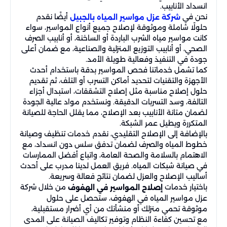
انسداد الأنابيب.
نحن في
أيضًا نقدم
شركة عزل مواسير المياه بالجبيل
حلولًا شاملة وموثوقة لإصلاح جميع أنواع المواسير، سواء
كانت مواسير مياه الشرب الباردة أو الساخنة، أو أنابيب الصرف
الصحي، أو أنابيب التوزيع المنزلية والصناعية، مع ضمان أعلى
جودة في التنفيذ وفعالية طويلة الأمد.
كما تشمل خدماتنا فحص المواسير بدقة باستخدام أحدث
الأجهزة والتقنيات لتحديد أماكن التسرب أو التلف، ثم تقديم
حلول إصلاح مناسبة مثل إصلاح التشققات، استبدال أجزاء
التالفة، وسد التسربات الدقيقة. ونستخدم مواد عالية الجودة
لضمان متانة الأنابيب بعد الإصلاح، مما يقلل الحاجة للصيانة
المتكررة ويطيل عمر الشبكة.
بالإضافة إلى الإصلاح التقليدي، نقدم خدمات تنظيف وصيانة
خطوط المياه والصرف لضمان تدفق سلس دون انسداد، مع
الاهتمام بالسلامة والصحة العامة، واتباع أفضل الممارسات
في صيانة شبكات المياه. فريق العمل لدينا مدرب على أحدث
أساليب الإصلاح والعزل لضمان نتائج فعالة وسريعة.
باختيار خدمات
من خلال شركة
إصلاح المواسير في الهفوف
عزل مواسير المياه في الهفوف، ستحصل على حلول
موثوقة تحمي منزلك أو منشأتك من أي أضرار مستقبلية،
مع تحسين كفاءة النظام وتوفير تكاليف الصيانة على المدى