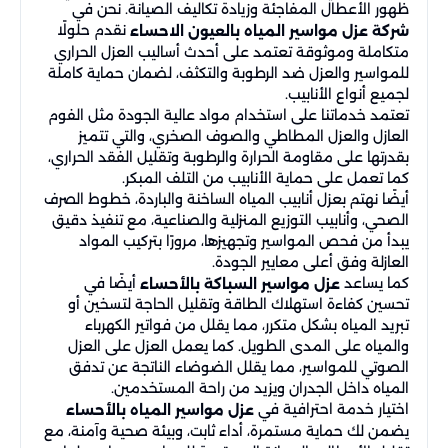
ظهور الأعطال المفاجئة وزيادة تكاليف الصيانة. نحن في
نقدم حلولًا
شركة عزل مواسير المياه بالعيون الاحساء
متكاملة وموثوقة تعتمد على أحدث أساليب العزل الحراري
للمواسير والعزل ضد الرطوبة والتكثف، لضمان حماية كاملة
لجميع أنواع الأنابيب.
تعتمد خدماتنا على استخدام مواد عالية الجودة مثل الفوم
العازل والعزل المطاطي والصوف الصخري، والتي تتميز
بقدرتها على مقاومة الحرارة والرطوبة وتقليل الفقد الحراري،
كما تعمل على حماية الأنابيب من التلف المبكر.
أيضًا نهتم بعزل أنابيب المياه الساخنة والباردة، خطوط الصرف
الصحي، وأنابيب التوزيع المنزلية والصناعية، مع تنفيذ دقيق
يبدأ من فحص المواسير وتجهيزها، مرورًا بتركيب المواد
العازلة وفق أعلى معايير الجودة.
كما يساعد
أيضًا في
عزل مواسير السباكة بالأحساء
تحسين كفاءة استهلاك الطاقة وتقليل الحاجة لتسخين أو
تبريد المياه بشكل متكرر، مما يقلل من فواتير الكهرباء
والمياه على المدى الطويل. كما يعمل العزل على العزل
الصوتي للمواسير، مما يقلل الضوضاء الناتجة عن تدفق
المياه داخل الجدران ويزيد من راحة المستخدمين.
اختيار خدمة احترافية في
عزل مواسير المياه بالأحساء
يضمن لك حماية مستمرة، أداء ثابت، وبيئة صحية وآمنة، مع