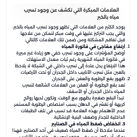
العلامات المبكرة التي تكشف عن وجود تسرب
مياه بالخبر
يوجد الكثير من العلامات التي تظهر وجود تسرب المياه بالخبر،
والتي يجب التركيز عليها في وقت مبكر لتمكن من علاجها
قبل تفاقم المشكلة ومن ضمن تلك العلامات كالتالي:
ارتفاع مفاجئ في فاتورة المياه
أوضح المؤشرات على وجود تسرب خفي هو زيادة غير مبررة
في فاتورة المياه الشهرية رغم ثبات معدل الاستهلاك.
هذا الارتفاع يدل عادة إلى تسرب داخلي في الشبكة لا يلاحظ
بالعين مثل تسرب الأنابيب داخل الجدران أو تحت الأرضيات.
ظهور بقع الرطوبة والعفن على الجدران
تعد بقع الرطوبة أو العفن من العلامات الشائعة لتسرب
المياه داخل الجدران أو الأسقف.
تبدأ البقع صغيرة بظهور مع الوقت، وتكون لديها روائح
كريهة أو تقشر في الدهان بسبب امتصاص الرطوبة المستمر.
عدم الأهتمام بهذه العلامة قد تسبب في تلف الطبقات
الداخلية للجدار وضعف البنية الإنشائية.
3. انخفاض ضغط المياه في الصنابير
عندما ملاحظ أن ضغط المياه ضعيف في أحد الصنابير، فهذا
يمكن أن يكون سبب في وجود تسرب في جزء من الأنابيب.