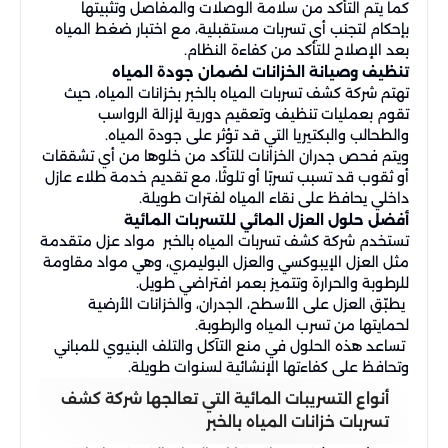
كما يتم التأكد من سلامة الوصلات والمفاصل وتثبيتها
بإحكام لتجنب أي تسربات مستقبلية، مع اختبار ضغط المياه
بعد الإصلاح للتأكد من كفاءة النظام.
تنظيف وصيانة الخزانات لضمان جودة المياه
تهتم شركة كشف تسربات المياه بالخبر بخزانات المياه، حيث
تقوم بعمليات تنظيف وتعقيم دورية لإزالة الرواسب
والطحالب والبكتيريا التي قد تؤثر على جودة المياه.
ويتم فحص جدران الخزانات للتأكد من خلوها من أي تشققات
أو ثقوب قد تسبب تسربًا أو تلوثًا، مع تقديم خدمة طلاء عازل
داخلي يحافظ على نقاء المياه لفترات طويلة.
أفضل حلول العزل المائي للتسربات المائية
تستخدم شركة كشف تسربات المياه بالخبر مواد عزل متقدمة
مثل العزل الإيبوكسي والعزل البوليمري، وهي مواد مقاومة
للرطوبة والحرارة وتتميز بعمر افتراضي طويل.
يطبّق العزل على الأسطح، الجدران، والخزانات الأرضية
لحمايتها من تسرب المياه والرطوبة.
تساعد هذه الحلول في منع التآكل والتلف البنيوي للمباني
وتحافظ على كفاءتها الإنشائية لسنوات طويلة.
أنواع التسريبات المائية التي تعالجها شركة كشف
تسربات خزانات المياه بالخبر