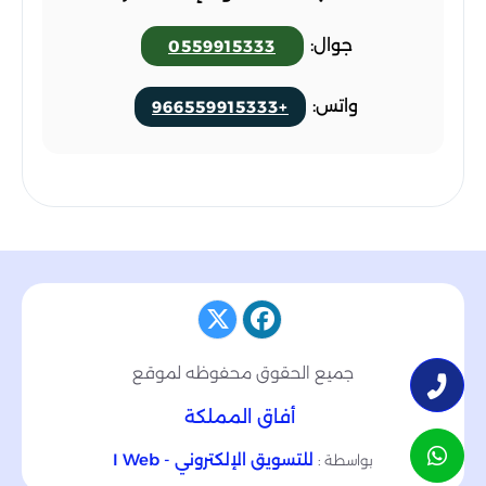
جوال:
0559915333
واتس:
+966559915333
جميع الحقوق محفوظه لموقع
أفاق المملكة
للتسويق الإلكتروني - I Web
بواسطة :