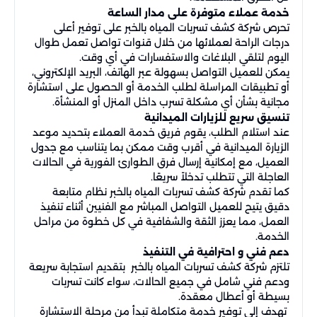
خدمة عملاء متوفرة على مدار الساعة
تحرص شركة كشف تسربات المياه بالخبر على توفير أعلى
درجات الراحة لعملائها من خلال قنوات تواصل تعمل طوال
اليوم لتلقي البلاغات والاستفسارات في أي وقت.
يمكن للعميل التواصل بسهولة عبر الهاتف، البريد الإلكتروني،
أو تطبيقات المراسلة لطلب الخدمة أو الحصول على استشارة
مجانية بشأن أي مشكلة تسرب داخل المنزل أو المنشأة.
تنسيق سريع للزيارات الميدانية
عند استلام الطلب، يقوم فريق خدمة العملاء بتحديد موعد
الزيارة الميدانية في أقرب وقت ممكن بما يتناسب مع جدول
العميل، مع إمكانية إرسال فرق الطوارئ الفورية في الحالات
العاجلة التي تتطلب تدخلاً سريعًا.
كما تقدم شركة كشف تسربات المياه بالخبر نظام متابعة
دقيق يتيح للعميل التواصل المباشر مع الفنيين أثناء تنفيذ
العمل، مما يعزز الثقة والشفافية في كل خطوة من مراحل
الخدمة.
دعم فني و احترافية في التنفيذ
تلتزم شركة كشف تسربات المياه بالخبر بتقديم استجابة سريعة
ودعم فني شامل في جميع الحالات، سواء كانت تسربات
بسيطة أو أعطال معقدة.
تهدف إلى توفير خدمة متكاملة تبدأ من مرحلة الاستشارة