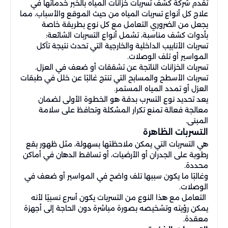
تقدم شركة كشف تسربات خزانات المياه بالخبر خدماتها في
علاج كل أنواع تسربات المياه من حيث الموقع والأسباب، مما
يجعل من الضروري التعامل مع كل نوع بطريقة خاصة
بأدوات كشف مناسبة، تشمل أنواع التسربات الشائعة:
تسربات الأنابيب الداخلية والخارجية التي تحدث نتيجة تآكل
المواسير أو تلف الوصلات.
تسربات الخزانات الناتجة عن تشققات أو ضعف في العزل.
تسربات الأسطح والمسابح التي تنتج غالبًا عن خلل في طبقات
العزل أو تمدد المياه المستمر.
يعد تحديد نوع التسرب بدقة هو الخطوة الأولى لضمان
معالجة فعالة تمنع تكرار المشكلة وتحافظ على سلامة
المبنى.
التسربات الظاهرة
هي التسربات التي يمكن ملاحظتها بسهولة، مثل ظهور بقع
رطوبة على الجدران أو الأرضيات، أو تساقط الدهان في أماكن
محددة.
وغالبًا ما يكون سببها تلف واضح في المواسير أو ضعف في
الوصلات.
التعامل مع هذا النوع من التسربات يكون أسرع نسبيًا لأنه
يمكن رؤيته وتشخيصه بصورة مباشرة دون الحاجة إلى أجهزة
معقدة.