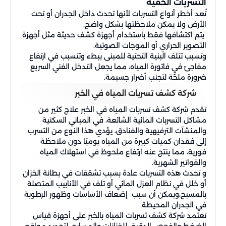
التسربات الخفية
تُعد أخطر أنواع التسربات لأنها تحدث داخل الجدران أو تحت
الأرض ولا يمكن ملاحظتها بشكل واضح.
يتم اكتشافها فقط باستخدام أجهزة كشف حديثة مثل أجهزة
التصوير الحراري أو الموجات الصوتية.
وتسبب تتلف البنية التحتية للمبنى ببطء وتتسبب في ارتفاع
مفاجئ في فاتورة المياه، مما يجعل التدخل الفني السريع
ضرورة ملحّة لتجنب أضرار جسيمة.
شركة كشف تسربات المياه في الخبر
تقدم شركة كشف تسربات المياه في الخبر علاج كثير من
مشاكل التسربات المائية الشائعة، في المباني السكنية
والمنشآت الترفيهية والفنادق، يؤدي هذا النوع من التسرب
إلى فقدان كميات كبيرة من المياه يوميًا دون ملاحظة
فورية، مما ينتج عنه ارتفاع ملحوظ في استهلاك المياه
والفواتير الشهرية.
و تحدث هذه التسربات عادة بسبب تشققات في بطانة الخزان
أو خلل في نظام العزل المائي أو تلف في الأنابيب المتصلة
بالمسبح،ويمكن أن سبب إضعاف الأساسات وظهور الرطوبة
في الجدران المحيطة.
تعتمد شركة كشف تسربات المياه بالخبر على أجهزة قياس