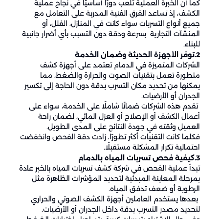
كما أن الخبرة العملية تلعب دورًا أساسيًا في نجاح عملية
الكشف، إذ تساعد الفرق الفنية المدربة على التعامل مع
جميع أنواع التسربات سواء كانت في المنازل، الفلل، أو
المنشآت التجارية بسرعة ودقة دون التسبب بأي أضرار جانبية
للبناء.
2.توفر الأجهزة الحديثة وضمان الخدمة
الشركات المتميزة في الدمام تعتمد على أجهزة كشف
متطورة تعمل بتقنيات الصوت والحرارة والضغط، مما
يمكنها من تحديد مكان التسرب بدقة دون الحاجة إلى تكسير
الجدران أو الأرضيات.
تقدم هذه الشركات ضمانًا شاملًا على الخدمة، سواء على
أعمال الكشف أو الإصلاح أو العزل المائي، لضمان راحة
العميل وثقته في جودة النتائج على المدى الطويل.
فكلما كانت التقنيات أكثر تطورًا، زادت دقة الفحص وانخفضت
احتمالية تكرار المشكلة مستقبلًا.
3.كيفية فحص تسربات المياه بالدمام
تبدأ عملية الفحص في شركة كشف تسربات المياه بالخبر عادة
بمرحلة المعاينة المبدئية لتحديد المؤشرات الظاهرة مثل
الرطوبة أو ضعف تدفق المياه.
بعدها يستخدم العاملين أجهزة الكشف الصوتي والحراري
لتحديد مصدر التسرب بدقة داخل الجدران أو الأرضيات.