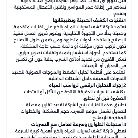
قبل ظهور أي تسرب، كما توفر الشركة برامج صيانة دورية
تساهم في إطالة عمر المواسير وتقليل الأعطال المستقبلية
وتقدم:
1.تقنيات الكشف الحديثة وتطبيقاتها
تعتمد شركة كشف تسربات المياه بالخبر على تقنيات متقدمة
وحديثة بدلًا من الأجهزة التقليدية، ويقوم فريق العمل تنفيذ
الإصلاح باستخدام أدوات متطورة ومن ضمن حلول الأصلاح
تكون تركيب حلول مؤقتة أو دائمة حسب حاجة المشكلة.
كما تستخدم أجهزة استشعار رقمية وتقنيات تصوير حراري
تمكن الفنيين من تحديد أماكن التسرب بدقة دون أي تكسير
في الجدران أو الأرضيات.
تعتمد على أنظمة تحليل الضغط والموجات الصوتية لتحديد
التسربات العميقة داخل الشبكات الداخلية.
2
.إجراء التحليل الرقمي لرواسب المياه
يكتشف التسربات الدقيقة الناتجة عن التآكل أو الفتحات
الصغيرة قبل أن تتطور.
تطبيق هذه التقنيات يتيح للشركة تقديم تقارير مفصلة
للعميل تشمل موقع التسرب، حجم المشكلة، والخطوات
المقترحة للإصلاح.
3.
استجابة الطوارئ وسرعة تعامل مع التسربات
تعطي شركة كشف تسربات المياه بالخبر أهمية كبيرة للسرعة
في الاستجابة للطوارئ، حيث تقدم خدمة تقييم أولية عبر