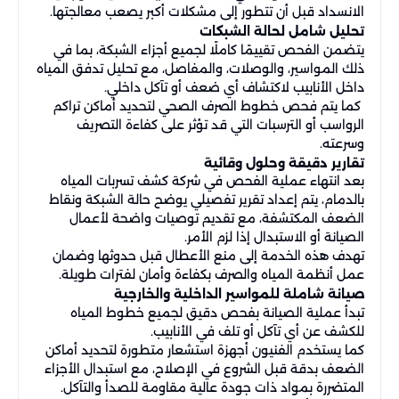
الانسداد قبل أن تتطور إلى مشكلات أكبر يصعب معالجتها.
تحليل شامل لحالة الشبكات
يتضمن الفحص تقييمًا كاملًا لجميع أجزاء الشبكة، بما في
ذلك المواسير، والوصلات، والمفاصل، مع تحليل تدفق المياه
داخل الأنابيب لاكتشاف أي ضعف أو تآكل داخلي.
كما يتم فحص خطوط الصرف الصحي لتحديد أماكن تراكم
الرواسب أو الترسبات التي قد تؤثر على كفاءة التصريف
وسرعته.
تقارير دقيقة وحلول وقائية
بعد انتهاء عملية الفحص في شركة كشف تسربات المياه
بالدمام، يتم إعداد تقرير تفصيلي يوضح حالة الشبكة ونقاط
الضعف المكتشفة، مع تقديم توصيات واضحة لأعمال
الصيانة أو الاستبدال إذا لزم الأمر.
تهدف هذه الخدمة إلى منع الأعطال قبل حدوثها وضمان
عمل أنظمة المياه والصرف بكفاءة وأمان لفترات طويلة.
صيانة شاملة للمواسير الداخلية والخارجية
تبدأ عملية الصيانة بفحص دقيق لجميع خطوط المياه
للكشف عن أي تآكل أو تلف في الأنابيب.
كما يستخدم الفنيون أجهزة استشعار متطورة لتحديد أماكن
الضعف بدقة قبل الشروع في الإصلاح، مع استبدال الأجزاء
المتضررة بمواد ذات جودة عالية مقاومة للصدأ والتآكل.