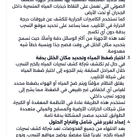
الصوتي التي تعمل على التقاط ذبذبات المياه المتسربة داخل
الجدران أو تحت الأرض.
كما تستخدم الكاميرات الحرارية للكشف عن فروقات درجة
الحرارة في الأنابيب، مما يساعد على تحديد موقع التسرب
بدقة دون أي تكسير.
تعد هذه الأجهزة من أكثر الوسائل دقة وأمانًا، حيث تسمح
بتحديد مكان الخلل في وقت قصير جدًا وبنسبة خطأ شبه
معدومة.
اختبار ضغط المياه وتحديد مكان الخلل بدقة
في حال لم تكتشف شركة كشف تسربات المياه بالخبر التسرب
خلال المراحل السابقة، يتم اللجوء إلى اختبار ضغط المياه
على شبكة الأنابيب.
يغلق النظام مؤقتًا ويتم ضخ المياه أو الهواء بضغط محدد
لقياس أي انخفاض غير طبيعي في الضغط، مما يشير إلى
وجود تسرب داخلي.
تستخدم هذه الطريقة عادة في الأنظمة المعقدة أو الكبيرة،
مثل شبكات الخزانات الأرضية والمسابح والمباني متعددة
الطوابق، لتحديد مصدر المشكلة بدقة تامة.
إعداد تقرير فني شامل واقتراح الحلول
بعد الانتهاء من جميع الفحوصات، تعد شركة كشف تسربات
المياه بالخبر تقريرًا فنيًا مفصلًا يوضح مواقع التسرب، ونوع