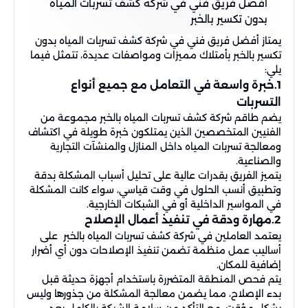
أفضل فريق فني في شركة كشف تسربات المياه
بدون تكسير بالخبر
يمتاز أفضل فريق فني في شركة كشف تسربات المياه بدون
تكسير بالخبر بأمتلاك مميزات ومواصفات عديدة، تتمثل فيما
يلي:
1.خبرة واسعة في التعامل مع جميع أنواع
التسربات
يضم طاقم شركة كشف تسربات المياه بالخبر مجموعة من
الفنيين المتخصصين الذين يمتلكون خبرة طويلة في اكتشاف
ومعالجة تسربات المياه داخل المنازل والمنشآت التجارية
والصناعية.
يتميز الفريق بقدرات عالية على تحليل أسباب المشكلة بدقة
وتطبيق أنسب الحلول في وقت قياسي، سواء كانت المشكلة
في المواسير الداخلية أو في الشبكات الخارجية.
2.مهارة ودقة في تنفيذ أعمال الإصلاح
يعتمد العاملين في شركة كشف تسربات المياه بالخبر على
أساليب عمل منظمة تضمن تنفيذ الإصلاحات دون أي أضرار
إضافية للمكان.
يتم فحص المنطقة المتضررة باستخدام أجهزة حديثة قبل
بدء الإصلاح، مما يضمن معالجة المشكلة من جذورها وليس