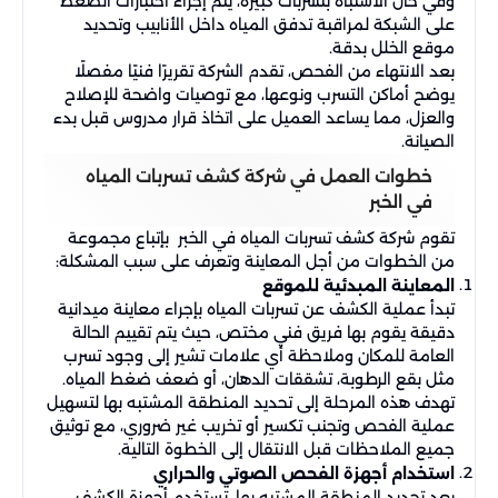
وفي حال الاشتباه بتسربات كبيرة، يتم إجراء اختبارات الضغط
على الشبكة لمراقبة تدفق المياه داخل الأنابيب وتحديد
موقع الخلل بدقة.
بعد الانتهاء من الفحص، تقدم الشركة تقريرًا فنيًا مفصلًا
يوضح أماكن التسرب ونوعها، مع توصيات واضحة للإصلاح
والعزل، مما يساعد العميل على اتخاذ قرار مدروس قبل بدء
الصيانة.
خطوات العمل في شركة كشف تسربات المياه
في الخبر
تقوم شركة كشف تسربات المياه في الخبر بإتباع مجموعة
من الخطوات من أجل المعاينة وتعرف على سبب المشكلة:
المعاينة المبدئية للموقع
تبدأ عملية الكشف عن تسربات المياه بإجراء معاينة ميدانية
دقيقة يقوم بها فريق فني مختص، حيث يتم تقييم الحالة
العامة للمكان وملاحظة أي علامات تشير إلى وجود تسرب
مثل بقع الرطوبة، تشققات الدهان، أو ضعف ضغط المياه.
تهدف هذه المرحلة إلى تحديد المنطقة المشتبه بها لتسهيل
عملية الفحص وتجنب تكسير أو تخريب غير ضروري، مع توثيق
جميع الملاحظات قبل الانتقال إلى الخطوة التالية.
استخدام أجهزة الفحص الصوتي والحراري
بعد تحديد المنطقة المشتبه بها، تستخدم أجهزة الكشف