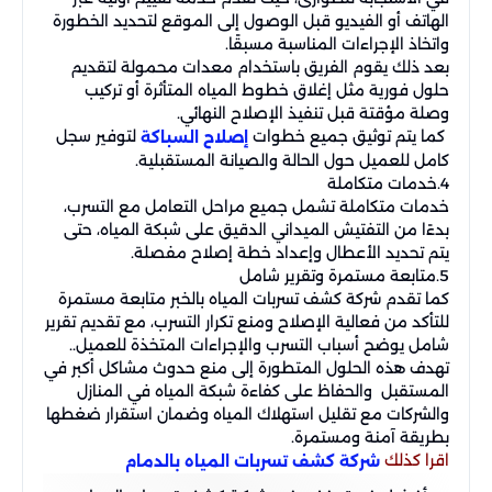
الهاتف أو الفيديو قبل الوصول إلى الموقع لتحديد الخطورة
واتخاذ الإجراءات المناسبة مسبقًا.
بعد ذلك يقوم الفريق باستخدام معدات محمولة لتقديم
حلول فورية مثل إغلاق خطوط المياه المتأثرة أو تركيب
وصلة مؤقتة قبل تنفيذ الإصلاح النهائي.
كما يتم توثيق جميع خطوات
لتوفير سجل
إصلاح السباكة
كامل للعميل حول الحالة والصيانة المستقبلية.
4.خدمات متكاملة
خدمات متكاملة تشمل جميع مراحل التعامل مع التسرب،
بدءًا من التفتيش الميداني الدقيق على شبكة المياه، حتى
يتم تحديد الأعطال وإعداد خطة إصلاح مفصلة.
5.متابعة مستمرة وتقرير شامل
كما تقدم شركة كشف تسربات المياه بالخبر متابعة مستمرة
للتأكد من فعالية الإصلاح ومنع تكرار التسرب، مع تقديم تقرير
شامل يوضح أسباب التسرب والإجراءات المتخذة للعميل..
تهدف هذه الحلول المتطورة إلى منع حدوث مشاكل أكبر في
المستقبل والحفاظ على كفاءة شبكة المياه في المنازل
والشركات مع تقليل استهلاك المياه وضمان استقرار ضغطها
بطريقة آمنة ومستمرة.
اقرا كذلك
شركة كشف تسربات المياه بالدمام