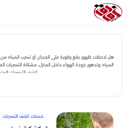
هل لاحظت ظهور بقع رطوبة على الجدران أو تسرب المياه من ال
المياه، وتدهور جودة الهواء داخل المنزل. مشكلة التسربات ا
كشف التسربات المتق
مزاي
تعد مشكلة التسربات المائية من أكثر المشاكل الت
في آفاق المملكة، نفهم تمامًا مدى تأثير هذه المشكلة، لذ
خدمات كشف التسربات
حيث نستخدم في عملنا أحدث الأجهزة والتقنيات مثل الكاميرا