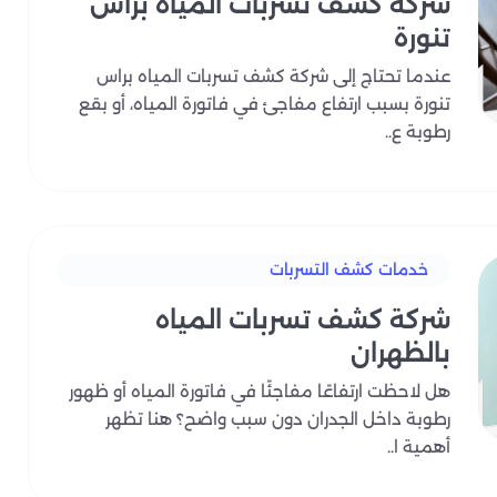
شركة كشف تسربات المياه براس
 الإصلاحات المستقبلية.
تنورة
أفضل الحلول لمعالجة المشكلة بشكل نهائي. هذا التقرير
عندما تحتاج إلى شركة كشف تسربات المياه براس
بلية.
تنورة بسبب ارتفاع مفاجئ في فاتورة المياه، أو بقع
د للمبنى وسلامة ساكنيه. باختصار، مع آفاق المملكة، يحصل
رطوبة ع..
 ذكيًا في سلامة المبنى على المدى الطويل.
مياه!
خدمات كشف التسربات
شركة كشف تسربات المياه
بالظهران
هل لاحظت ارتفاعًا مفاجئًا في فاتورة المياه أو ظهور
رطوبة داخل الجدران دون سبب واضح؟ هنا تظهر
أهمية ا..