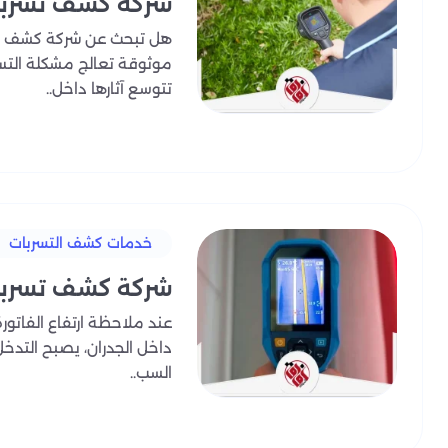
شركة كشف تسربا
التقنيات لا تساعد فقط ع
هل تبحث عن شركة كشف ت
بعد الكشف، يحصل العميل على تقرير معتمد وشامل يوضح مك
موثوقة تعالج مشكلة التس
يمنح ا
تتوسع آثارها داخل..
خدماتنا لا تقتصر على الكشف فقط، بل نقدم أيضًا استشارات 
العميل على راحة بال كاملة وحماية فعالة بف
اتصل ا
خدمات كشف التسربات
شركة كشف تسربات
عند ملاحظة ارتفاع الفاتور
داخل الجدران، يصبح التدخل 
السب..