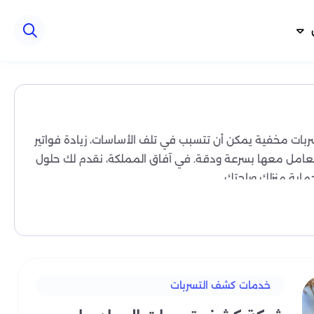
سربات مخفية يمكن أن تتسبب في تلف الأساسات، زيادة فواتير
 التعامل معها بسرعة ودقة. في آفاق المملكة، نقدم لك حلول
اية منزلك وراحتك.
لكة
، الأثاث، وزيادة فواتير المياه بشكل غير مبرر.
ب بأعلى درجات الاحترافية دون الحاجة لتكسير الجدران أو
خدمات كشف التسربات
مة، والتي تمكننا من فحص المبنى بالكامل بدقة عالية. هذه