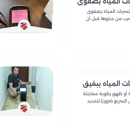
ت المياه بصفوى
لى اكتشاف التسربات الخفية، بل توفر الوقت والجهد وتقلل من تكلفة
سربات المياه بصفوى
ان التسرب، درجة خطورته، والأسباب المحتملة، مع توصيات واضحة ل
رب من جذورها قبل أن
لعملاء ضمانًا وموثوقية عالية، ويعد مرجعًا لأي أعمال صيانة مستق
وقائية لتجنب تكرار التسربات مستقبلاً، مما يوفر حماية طويلة الأم
ضل خبرتنا، تقنياتنا الحديثة، وخدماتنا الدقيقة التي تمثل استثمارًا
لآن
للحصول على حلول جذرية لخدمات كشف تسربات ال
0559915333
 المياه ببقيق
ة أو ظهور رطوبة مفاجئة
السريع ضروريًا لتحديد