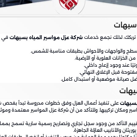
 سيهات
ة تربكك. لذلك نجمع خدمات
في مس
شركة عزل مواسير المياه بسيهات
لأسطح والواجهات والأحواش بطبقات مناسبة للشمس.
ن الخزانات العلوية أو الأرضية.
يًا عند وجود إزعاج داخلي.
لمفتوحة قبل الإغلاق النهائي.
فضل صيانة موضعية أو استبدال كامل.
يهات
على تنفيذ أعمال العزل وفق خطوات مدروسة تبدأ بفحص شبكة ا
بسيهات
المواسير ومكان تركيبها. وللتأكد من أن شركة عزل المواسير معتمدة وم
قييم التأكد من وجود سجل تجاري وتصاريح رسمية سارية تسمح بممار
ان والأنابيب العازلة الجاهزة.
 مكتوبًا يحدد مدة الحماية من عيوب التنفيذ أو انفصال طبقات الع