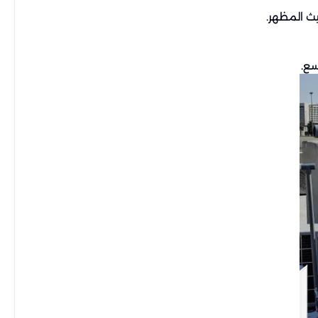
يث المظهر.
سع.