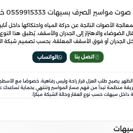
مواسير الصرف بسيهات 0559915333 خصم 20%
جة الأصوات الناتجة عن حركة المياه واحتكاكها داخل أنابي
قال الضوضاء والاهتزاز إلى الجدران والأسقف. يُطبق هذا النوع
اخل الجدران أو فوق الأسقف المعلقة، بحسب تصميم شبكة ا
اتصل بنا
الواتساب
ت الظهر، يصبح طلب العزل قرار راحة وليس رفاهية، خصوصًا مع الأ
قة منظمة تبدأ من فهم مسار المواسير وتنتهي بحماية تساعدك على ت
بة داخل سيهات حسب نوع العقار وحالة الشبكة مبكرًا.
سيهات