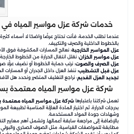
خدمات شركة عزل مواسير المياه في
عندما تطلب الخدمة، فأنت تحتاج عرضًا واضحًا لا أسماء كثير
بالخطوط الداخلية والصرف والتكييف.
: نعالج المسارات المكشوفة فوق ا
عزل المواسير الخارجية
: نقلل انتقال الحرارة من الخطوط الخارجة م
عزل مواسير الخزان
: نرتب حماية الخطوط أو نضيف عزلًا صوت
عزل الصرف والصوت
: ننفذ العزل داخل الجدران أو المسارات ا
عزل قبل التشطيب
: نراجع التغليف المتضرر ونحدد هل الأ
تجديد العزل القديم
شركة عزل مواسير المياه معتمدة بس
تعمل شركتنا باعتبارها
شركة عزل مواسير المياه معتمدة 
بدرجات الحرارة، ثم اختيار المادة العازلة المناسبة لطبيعة 
وشهادات جودة المواد المستخدمة.
بالإضافة إلى مراجعة سابقة أعمالها. وتشمل أهم معايير الت
مطابقة للمواصفات القياسية، مثل الصوف الصخري والبولي يوريث
كما يجب أن تقدم الشركة شهادات توضح جودة المواد وضمانًا