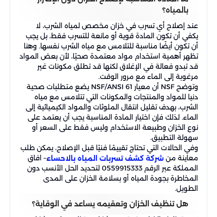
بالمياه؟
عند إصلاح أي تسرب في خزان مخصص لمياه الشرب، لا
يكفي أن تكون المادة قوية أو مانعة للتسرب فقط، بل يجب
أن تكون أيضًا مناسبة للتلامس مع مياه الشرب نفسها. وهنا
تظهر أهمية استخدام مواد معتمدة صحيًا، لأن بعض المواد
قد تبدو فعالة في الإغلاق لكنها قد تطلق مكونات غير
مرغوبة إلى الماء مع مرور الوقت.
وتوضح NSF أن معيار NSF/ANSI 61 يضع متطلبات صحية
دنيا للمواد والمنتجات والمكونات التي تتلامس مع مياه
الشرب، بهدف تقليل انتقال الملوثات والمواد الكيميائية إلى
الماء. لذلك فإن اختيار المادة المناسبة يجب أن يعتمد على
نوع الخزان وطبيعة الاستخدام وليس فقط على السعر أو
سهولة التطبيق.
وفي الحالات التي تحتاج تقييمًا فنيًا قبل الإصلاح، يمكن طلب
معاينة من
– افاق
شركة كشف تسربات المياه بالاحساء
المملكة عبر الرقم 0559915333 لتحديد الحل الأنسب دون
المخاطرة بجودة المياه أو بسلامة الخزان على المدى
الطويل.
هل تنظيف الخزان وتعقيمه يساعد في الوقاية؟