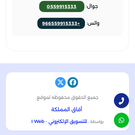
جوال:
0559915333
واتس:
+966559915333
جميع الحقوق محفوظه لموقع
أفاق المملكة
للتسويق الإلكتروني - I Web
بواسطة :