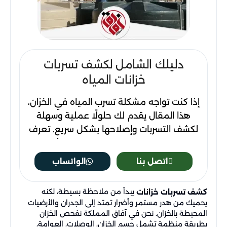
دليلك الشامل لكشف تسربات
خزانات المياه
إذا كنت تواجه مشكلة تسرب المياه في الخزان،
هذا المقال يقدم لك حلولًا عملية وسهلة
لكشف التسربات وإصلاحها بشكل سريع. تعرف
على الطرق الفعّالة لفحص الخزان، الأسباب
المحتملة للتسربات، وكيفية معالجتها لضمان
اتصل بنا
الواتساب
عدم تأثيرها على المياه. سنقدم لك أيضًا
نصائح وقائية للحفاظ على خزانك ومنع حدوث
يبدأ من ملاحظة بسيطة، لكنه
كشف تسربات خزانات
التسربات في المستقبل، مما يساعدك على
يحميك من هدر مستمر وأضرار تمتد إلى الجدران والأرضيات
توفير المياه وحماية منشأتك.
المحيطة بالخزان. نحن في آفاق المملكة نفحص الخزان
بطريقة منظمة تشمل جسم الخزان، الوصلات، العوامة،