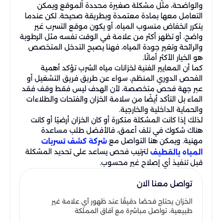
والواضحة، مثل مشكلة صغيرة محددة الموقع ويمكن
التعامل معها بمادة معتمدة وبطريقة صحيحة. لكن عندما
يتكرر انخفاض منسوب المياه، أو يكون موقع التسرب غير
واضح، أو تظهر أكثر من علامة في الوقت نفسه مثل الرطوبة
والرائحة وتغير جودة المياه، فهنا يصبح التدخل المتخصص
هو الخيار الأكثر أمانًا.
كما أن المعايير الفنية لخزانات مياه الشرب تؤكد أهمية
الفحص الدوري المنظم، سواء عن طريق فريق التشغيل أو
عبر جهة فحص متخصصة، لأن الهدف ليس فقط وقف فقد
الماء بل التأكد أيضًا من سلامة الخزان والفتحات والطلاءات
والحماية الداخلية والخارجية.
لذلك إذا كانت المشكلة متكررة أو كان الخزان أرضيًا أو كانت
هناك شكوك في تلف أعمق، فالأفضل طلب مساعدة
مهنية. ويمكن هنا التواصل مع
شركة كشف تسربات
لترتيب فحص يساعد على تحديد المشكلة
المياه بالقطيف
قبل تنفيذ أي إصلاح غير محسوب.
تواصل معنا الان
الخزان يحتاج فحصًا دقيقًا عند ظهور أي علامة غير
طبيعية، تواصل مباشرة مع آفاق المملكة