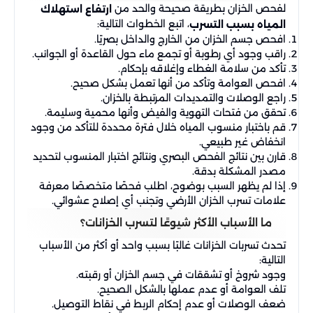
لفحص الخزان بطريقة صحيحة والحد من
ارتفاع استهلاك
، اتبع الخطوات التالية:
المياه بسبب التسرب
افحص جسم الخزان من الخارج والداخل بصريًا.
راقب وجود أي رطوبة أو تجمع ماء حول القاعدة أو الجوانب.
تأكد من سلامة الغطاء وإغلاقه بإحكام.
افحص العوامة وتأكد من أنها تعمل بشكل صحيح.
راجع الوصلات والتمديدات المرتبطة بالخزان.
تحقق من فتحات التهوية والفيض وأنها محمية وسليمة.
قم باختبار منسوب المياه خلال فترة محددة للتأكد من وجود
انخفاض غير طبيعي.
قارن بين نتائج الفحص البصري ونتائج اختبار المنسوب لتحديد
مصدر المشكلة بدقة.
إذا لم يظهر السبب بوضوح، اطلب فحصًا متخصصًا معرفة
علامات تسرب الخزان الأرضي وتجنب أي إصلاح عشوائي.
ما الأسباب الأكثر شيوعًا لتسرب الخزانات؟
تحدث تسربات الخزانات غالبًا بسبب واحد أو أكثر من الأسباب
التالية:
وجود شروخ أو تشققات في جسم الخزان أو رقبته.
تلف العوامة أو عدم عملها بالشكل الصحيح.
ضعف الوصلات أو عدم إحكام الربط في نقاط التوصيل.