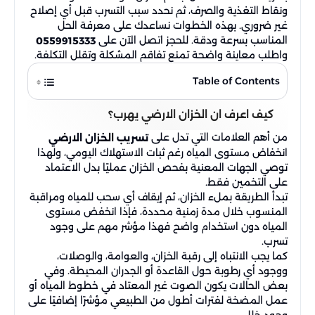
ونقاط التغذية والصرف، ثم نحدد سبب التسرب قبل أي إصلاح
غير ضروري. بهذه الخطوات نساعدك على معرفة الحل
المناسب بسرعة ودقة. للحجز اتصل الآن على
0559915333
واطلب معاينة واضحة تمنع تفاقم المشكلة وتقلل التكلفة.
Table of Contents
كيف اعرف ان الخزان الارضي يهرب؟
من أهم العلامات التي تدل على
تسريب الخزان الارضي
انخفاض مستوى المياه رغم ثبات الاستهلاك اليومي، ولهذا
توصي الجهات المعنية بفحص الخزان عمليًا بدل الاعتماد
على التخمين فقط.
تبدأ الطريقة بملء الخزان، ثم إيقاف أي سحب للمياه ومراقبة
المنسوب خلال مدة زمنية محددة، فإذا انخفض مستوى
المياه دون استخدام واضح فهذا مؤشر مهم على وجود
تسرب.
كما يجب الانتباه إلى رقبة الخزان، والعوامة، والوصلات،
ووجود أي رطوبة حول القاعدة أو الجدران المحيطة. وفي
بعض الحالات يكون الصوت غير المعتاد في خطوط المياه أو
عمل المضخة لفترات أطول من الطبيعي مؤشرًا إضافيًا على
وجود خلل.