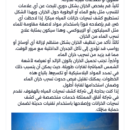
ثانياً، قم بفحص الخزان بشكل دوري للبحث عن أي علامات
للتسرب مثل بقع الماء أو الرطوبة حول الخزان، وبهذا الشكل
تستطيع كشف تسربات خزانات المياه مبكرًا. إذا لاحظت أي
ضرر، قم بإصلاحه فورًا باستخدام مواد لاصقة مقاومة للماء
مثل السيليكون أو الإيبوكسي، وهذا سيكون بمثابة علاج
تسرب الماء من الخزان.
ثالثاً، تأكد من تنظيف الخزان بشكل منتظم لإزالة أي أوساخ أو
رواسب قد تؤدي إلى تآكل الجدران الداخلية مع مرور الوقت،
مما قد يزيد من تسريب خزان الماء.
وأخيراً، تجنب تحميل الخزان بالوزن الزائد أو تعرضه لأشعة
الشمس المباشرة لفترات طويلة، حيث يمكن أن يتسبب ذلك
في تمدد المواد البلاستيكية أو تكسيرها. باتباع هذه
الخطوات، يمكنك تقليل فرص حدوث تسرب خزان الماء
وضمان استخدامها لفترة أطول.
إذا كنت بحاجة إلى شركة كشف تسربات المياه بالهفوف، نقدم
في شركة أفاق المملكة خدمات متخصصة في كشف
تسربات الخزانات وإصلاحها باستخدام تقنيات حديثة لضمان
حماية منزلك.