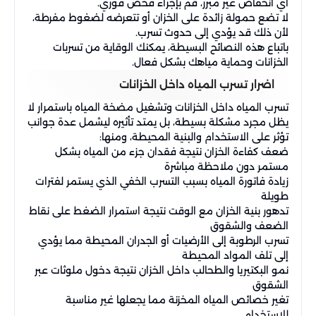
أي انخفاض غير مبرر، قم بإجراء فحص فوري.
لا تضع حمولة زائدة على الخزان أو تتعرضه لضغوط مفرطة،
لأن ذلك قد يؤدي إلى حدوث تسرب.
باتباع هذه النصائح البسيطة، يمكنك الوقاية من تسربات
الخزانات وحماية مياهك بشكل فعال.
اضرار تسرب المياه داخل الخزانات
تسرب المياه داخل الخزانات وتشغيل مضخة المياه باستمرار لا
يظل مجرد مشكلة بسيطة، بل يمتد تأثيره ليشمل عدة جوانب
تؤثر على الاستخدام والبنية المحيطة، ومنها:
ضعف كفاءة الخزان نتيجة فقدان جزء من المياه بشكل
مستمر دون ملاحظة مباشرة
زيادة فاتورة المياه بسبب التسرب الخفي الذي يستمر لفترات
طويلة
تدهور بنية الخزان مع الوقت نتيجة استمرار الضغط على نقاط
الضعف والشقوق
تسرب الرطوبة إلى الأرضيات أو الجدران المحيطة مما يؤدي
إلى تلف المواد المحيطة
نمو البكتيريا والطحالب داخل الخزان نتيجة دخول ملوثات عبر
الشقوق
تغير خصائص المياه المخزنة مما يجعلها غير مناسبة
للاستخدام