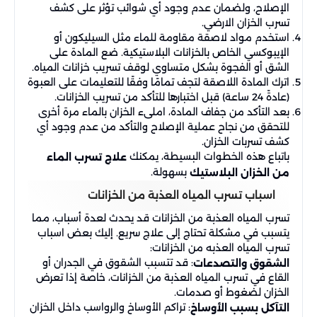
الإصلاح، ولضمان عدم وجود أي شوائب تؤثر على كشف
تسرب الخزان الارضي.
استخدم مواد لاصقة مقاومة للماء مثل السيليكون أو
الإيبوكسي الخاص بالخزانات البلاستيكية. ضع المادة على
الشق أو الفجوة بشكل متساوي لوقف تسريب خزانات المياه.
اترك المادة اللاصقة لتجف تمامًا وفقًا للتعليمات على العبوة
(عادةً 24 ساعة) قبل اختبارها للتأكد من تسريب الخزانات.
بعد التأكد من جفاف المادة، املىء الخزان بالماء مرة أخرى
للتحقق من نجاح عملية الإصلاح والتأكد من عدم وجود أي
كشف تسربات الخزان.
باتباع هذه الخطوات البسيطة، يمكنك
علاج تسرب الماء
بسهولة.
من الخزان البلاستيك
اسباب تسرب المياه العذبة من الخزانات
تسرب المياه العذبة من الخزانات قد يحدث لعدة أسباب، مما
يتسبب في مشكلة تحتاج إلى علاج سريع. إليك بعض اسباب
تسرب المياه العذبه من الخزانات:
: قد تتسبب الشقوق في الجدران أو
الشقوق والتصدعات
القاع في تسرب المياه العذبة من الخزانات، خاصة إذا تعرض
الخزان لضغوط أو صدمات.
: تراكم الأوساخ والرواسب داخل الخزان
التآكل بسبب الأوساخ