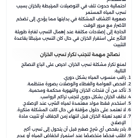
احتمالية حدوث تلف في التوصيلات المرتبطة بالخزان بسبب
تسرب المياه المستمر
صعوبة اكتشاف المشكلة في بدايتها مما يؤدي إلى تضخم
الأضرار مع مرور الوقت
الحاجة إلى إصلاحات مكلفة عند إهمال التسرب لفترة طويلة
التأثير على استقرار الخزان في حال كان التسرب مرتبطًا بقاعدة
التثبيت
نصائح مهمة لتجنب تكرار تسرب الخزان
لمنع تكرار مشكلة تسرب الخزان، احرص على اتباع النصائح
التالية:
راقب منسوب المياه بشكل دوري.
افحص العوامة والغطاء والوصلات بصورة منتظمة.
تأكد من أن فتحات الخزان والتهوية محكمة ومحمية.
نظف الخزان بشكل دوري لتجنب تراكم الرواسب.
استخدم فقط مواد معتمدة لمياه الشرب عند الإصلاح.
لا تعتمد على حلول مؤقتة في حال كانت المشكلة متكررة.
لا تعيد تعبئة الخزان قبل انتهاء زمن الجفاف أو تثبيت مادة
الإصلاح.
بادر بفحص أي شرخ صغير قبل أن يتحول إلى تسرب أكبر.
اطلب فحصًا متخصصًا عند استمرار انخفاض المياه أو عدم