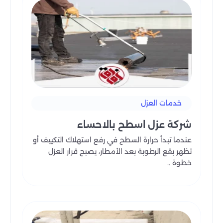
نقدم في شركة آفاق المملكة خدمات كشف تسربات المياه
وعزل مواسير المياه من الحرارة في الأحساء بأعلى معايير
الجودة.
نحن نركز على تقديم خدمات مخصصة تناسب احتياجات كل
عميل، مع مراعاة حجم المشروع وتعقيداته. تبدأ عملية
الكشف عن التسربات بدقة عالية، باستخدام أحدث الأدوات
لضمان تحديد المكان الصحيح للتسريب دون تكسير أو تدمير.
أما بالنسبة لخدمة عزل المواسير، فنحن نقدم حلولًا فعّالة
خدمات العزل
تعمل على حماية المواسير من تأثيرات الحرارة، مما يسهم
في تحسين كفاءة النظام وتقليل استهلاك الطاقة.
شركة عزل اسطح بالاحساء
أسعار خدماتنا في الأحساء تختلف بناءً على حجم المشروع
عندما تبدأ حرارة السطح في رفع استهلاك التكييف أو
ونوع الخدمة المطلوبة، حيث نوفر خيارات متعددة تتناسب
تظهر بقع الرطوبة بعد الأمطار، يصبح قرار العزل
مع ميزانيات عملائنا. نحرص على تقديم تقديرات دقيقة
خطوة ..
وواضحة قبل بدء التنفيذ، مما يتيح لك اتخاذ قرار مستنير.
تواصل معنا الآن
للحصول على استشارة
0559915333
مجانية ومعرفة المزيد عن خدماتنا التي تضمن لك راحة
البال وحماية أنظمة المياه في منزلك أو منشأتك.