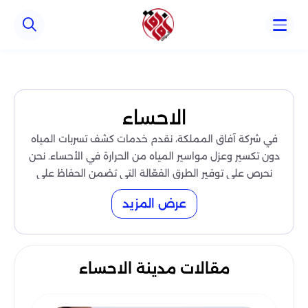
الاحساء
في شركة آفاق المملكة، نقدم خدمات كشف تسربات المياه
دون تكسير وعزل مواسير المياه من الحرارة في الأحساء. نحن
نحرص على توفير الطرق الفعّالة التي تضمن الحفاظ على
نظام المياه لديك في أفضل حالة، مع تقليل التكاليف
عرض المزيد
المستقبلية لإصلاح الأضرار. خدماتنا تمنحك الراحة والأمان،
حيث نعمل بسرعة ودقة دون التأثير على ممتلكاتك.
اتصل بنا الآن
للحصول على خدمة مميزة
0559915333
وآمنة في الأحساء.
مقالات مدينة الاحساء
اسعار خدمات عزل مواسير المياه من الحرارة
وكشف تسربات بالاحساء