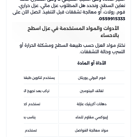
نعاين السطح، ونحدد هل المطلوب عزل مائي، عزل حراري،
فوم، رولات، أو معالجة تشققات قبل التنفيذ. اتصل الآن على
.
0559915333
الأدوات والمواد المستخدمة في عزل اسطح
بالاحساء
نختار مواد العزل حسب طبيعة السطح ومشكلة الحرارة أو
التسرب وحالة التشققات.
الأداة أو المادة
طريقة 
فوم البولي يوريثان
يستخدم لتكوين طبقة متصلة مناسبة للع
لفائف البيتومين
تركب بعد تجهيز السطح لمنع تسرب
دهانات أكريليك عازلة
تستخدم كطبقة حماية أو عز
إيبوكسي مقاوم للماء
يناسب بعض المناطق التي
مواد معالجة الفواصل
تستخدم قبل العزل لسد ال