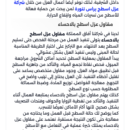
داخل الشرقية، لذلك نوفر أيضًا أعمال العزل من خلال
شركة
لمن يبحث عن حماية فعالة
عزل اسطح براس تنورة
للأسطح من تسربات المياه وارتفاع الحرارة.
مقاول عزل اسطح بالاحساء
لدينا في شركتنا أفاق المملكة
مقاول عزل اسطح
يتولى تنفيذ العمل من مرحلة الفحص حتى تسليم
بالاحساء
السطح بعد الانتهاء، مع التركيز على اختيار الطريقة المناسبة
لحالة المبنى وليس تنفيذ العزل بشكل عشوائي.
يبدأ المقاول بمعاينة السطح، تحديد أماكن الشروخ، مراجعة
الميول، فحص نقاط تجمع المياه، والتأكد من جاهزية السطح
قبل تطبيق مواد العزل. وجود مقاول متخصص يساعد على
تقليل أخطاء التنفيذ، لأن العزل يحتاج إلى ترتيب واضح في
التجهيز، معالجة الفواصل، توزيع المادة، وضبط السماكة
المطلوبة حسب نوع السطح.
كذلك يهتم مقاول عزل اسطح بالاحساء بمتابعة العمال أثناء
التنفيذ، والتأكد من تغطية الزوايا والحواف وفتحات التصريف
بشكل صحيح، لأنها أكثر الأماكن تعرضًا للتسرب.
كما يوضح لك حالة السطح قبل العمل وما يحتاجه من
معالجة حتى تكون النتيجة مستقرة. نعتمد على مقاول عزل
بالاحساء يمتلك خبرة عملية في التعامل مع الأسطح