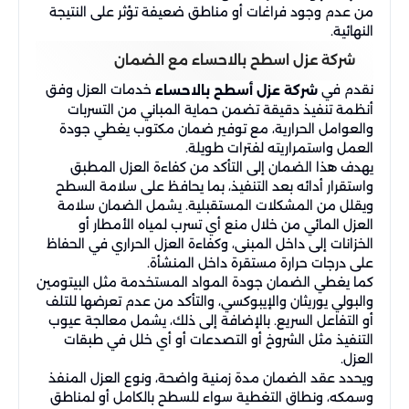
من عدم وجود فراغات أو مناطق ضعيفة تؤثر على النتيجة
النهائية.
شركة عزل اسطح بالاحساء مع الضمان
نقدم في
خدمات العزل وفق
شركة عزل أسطح بالاحساء
أنظمة تنفيذ دقيقة تضمن حماية المباني من التسربات
والعوامل الحرارية، مع توفير ضمان مكتوب يغطي جودة
العمل واستمراريته لفترات طويلة.
يهدف هذا الضمان إلى التأكد من كفاءة العزل المطبق
واستقرار أدائه بعد التنفيذ، بما يحافظ على سلامة السطح
ويقلل من المشكلات المستقبلية. يشمل الضمان سلامة
العزل المائي من خلال منع أي تسرب لمياه الأمطار أو
الخزانات إلى داخل المبنى، وكفاءة العزل الحراري في الحفاظ
على درجات حرارة مستقرة داخل المنشأة.
كما يغطي الضمان جودة المواد المستخدمة مثل البيتومين
والبولي يوريثان والإيبوكسي، والتأكد من عدم تعرضها للتلف
أو التفاعل السريع. بالإضافة إلى ذلك، يشمل معالجة عيوب
التنفيذ مثل الشروخ أو التصدعات أو أي خلل في طبقات
العزل.
ويحدد عقد الضمان مدة زمنية واضحة، ونوع العزل المنفذ
وسمكه، ونطاق التغطية سواء للسطح بالكامل أو لمناطق