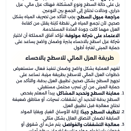
بل على حالة السطح ونوع المشكلة، فهناك عزل مائي، عزل
حراري، وحالات تحتاج إلى الجمع بين النوعين.
: يجب التأكد من تصريف المياه بشكل
مراجعة ميول السطح
صحيح، لأن تجمع المياه في نقطة ثابتة يقلل من كفاءة
العزل مهما كانت جودة المادة المستخدمة.
: تؤكد آفاق المملكة أن اختيار
الاعتماد على شركة موثوقة
شركة عزل اسطح بالاحساء بخبرة وضمان واضح يساعد على
حماية المبنى لفترة أطول.
طريقة العزل المائي للاسطح بالاحساء
لفهم العملية بشكل واضح وضمان تنفيذ فعال، سنستعرض
خطوات العزل المائي للاسطح بطريقة مرتبة، تساعد على
تجهيز السطح بشكل صحيح، تطبيق العزل بدقة، والتأكد من
حماية المبنى من أي تسرب محتمل مستقبلي.
: يبدأ المعلم بفحص
معاينة السطح وتحديد المشاكل
السطح بدقة لتحديد أي تشققات، تسربات، أو مناطق ضعيفة
تحتاج معالجة قبل تطبيق العزل.
: إزالة الأوساخ، الغبار، وبقايا المواد
تنظيف السطح جيدًا
السابقة لضمان التصاق العازل بشكل مثالي.
: يتم ملء أي شقوق أو
معالجة التشققات والفواصل
فجوات باستخدام مواد مناسبة لضمان سطح أملس