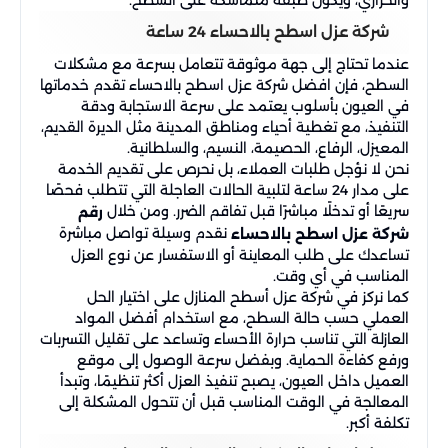
والحراري، ويكوّن طبقة متماسكة على السطح.
شركة عزل اسطح بالاحساء 24 ساعة
عندما تحتاج إلى جهة موثوقة تتعامل بسرعة مع مشكلات
السطح، فإن افضل شركة عزل اسطح بالاحساء تقدم خدماتها
في العيون بأسلوب يعتمد على سرعة الاستجابة ودقة
التنفيذ، مع تغطية أحياء ومناطق المدينة مثل الديرة القديم،
المعيزل، الرفاع، الحصيمة، النسيم، والسلطانية.
نحن لا نؤجل طلبات العملاء، بل نحرص على تقديم الخدمة
على مدار 24 ساعة لتلبية الحالات العاجلة التي تتطلب فحصًا
سريعًا أو تدخلًا مباشرًا قبل تفاقم الضرر. ومن خلال
رقم
نقدم وسيلة تواصل مباشرة
شركة عزل اسطح بالاحساء
تساعدك على طلب المعاينة أو الاستفسار عن نوع العزل
المناسب في أي وقت.
كما نركز في شركة عزل أسطح المنازل على اختيار الحل
العملي حسب حالة السطح، مع استخدام أفضل المواد
العازلة التي تناسب حرارة الأحساء وتساعد على تقليل التسربات
ورفع كفاءة الحماية. وبفضل سرعة الوصول إلى موقع
العميل داخل العيون، يصبح تنفيذ العزل أكثر تنظيمًا، وتبدأ
المعالجة في الوقت المناسب قبل أن تتحول المشكلة إلى
تكلفة أكبر.