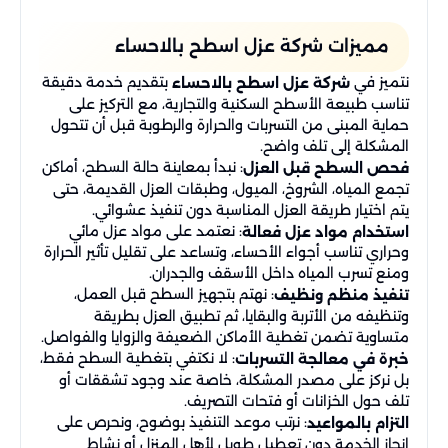
مميزات شركة عزل اسطح بالاحساء
نتميز في
بتقديم خدمة دقيقة
شركة عزل اسطح بالاحساء
تناسب طبيعة الأسطح السكنية والتجارية، مع التركيز على
حماية المبنى من التسربات والحرارة والرطوبة قبل أن تتحول
المشكلة إلى تلف واضح.
: نبدأ بمعاينة حالة السطح، أماكن
فحص السطح قبل العزل
تجمع المياه، الشروخ، الميول، وطبقات العزل القديمة، حتى
يتم اختيار طريقة العزل المناسبة دون تنفيذ عشوائي.
: نعتمد على مواد عزل مائي
استخدام مواد عزل فعالة
وحراري تناسب أجواء الأحساء، وتساعد على تقليل تأثير الحرارة
ومنع تسرب المياه داخل الأسقف والجدران.
: نهتم بتجهيز السطح قبل العمل،
تنفيذ منظم ونظيف
وتنظيفه من الأتربة والبقايا، ثم تطبيق العزل بطريقة
متساوية تضمن تغطية الأماكن الضعيفة والزوايا والفواصل.
: لا نكتفي بتغطية السطح فقط،
خبرة في معالجة التسربات
بل نركز على مصدر المشكلة، خاصة عند وجود تشققات أو
تلف حول الخزانات أو فتحات التصريف.
: نرتب موعد التنفيذ بوضوح، ونحرص على
التزام بالمواعيد
إنجاز الخدمة دون تعطيل طويل لأهل المنزل أو نشاط