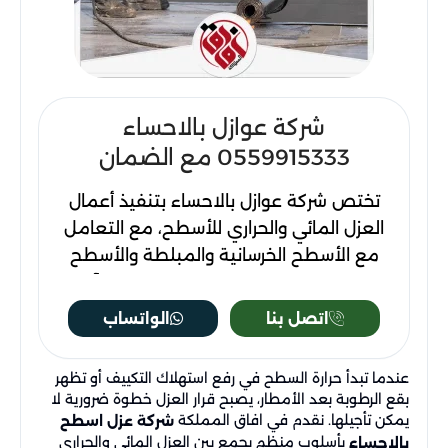
شركة عوازل​ بالاحساء
0559915333 مع الضمان
تختص شركة عوازل بالاحساء بتنفيذ أعمال
العزل المائي والحراري للأسطح، مع التعامل
مع الأسطح الخرسانية والمبلطة والأسطح
القديمة والجديدة حسب حالتها. تعتمد آفاق
المملكة على فحص السطح قبل تحديد نوع
اتصل بنا
الواتساب
العزل المناسب، لأن اختيار المادة يختلف حسب
وجود شروخ، رطوبة، تجمعات مياه، أو طبقات
عندما تبدأ حرارة السطح في رفع استهلاك التكييف أو تظهر
عزل سابقة. تشمل الأعمال تجهيز السطح،
بقع الرطوبة بعد الأمطار، يصبح قرار العزل خطوة ضرورية لا
تنظيفه، معالجة الفواصل، عزل أماكن
يمكن تأجيلها. نقدم في افاق المملكة
شركة عزل اسطح
بأسلوب منظم يجمع بين العزل المائي والحراري
بالاحساء
التصريف، وتطبيق طبقات العزل بطريقة