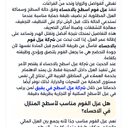
تغطي الفواصل والزوايا وتحد من الفراغات.
ننفذ
وفق حالة السطح وسماكة
عزل فوم اسطح بالاحساء
العزل المطلوبة، ثم نضيف طبقة حماية مناسبة عندما
تستدعي الحالة ذلك. قبل الرش نركز على التنظيف، التجفيف،
معالجة التشققات، وضبط أماكن التصريف.
هذه التفاصيل تمنحك نتيجة أفضل وتقلل الهدر وتساعد على
إطالة عمر العزل. إذا كنت تبحث عن
شركة عزل فوم
، فاسأل عن طريقة التحضير قبل المادة نفسها، لأن
بالاحساء
جودة التحضير هي ما يجعل الفوم يلتصق ويؤدي وظيفته
بكفاءة.
عند الحديث عن شركة عزل اسطح بالاحساء لا يقتصر الأمر
على تنفيذ العزل داخل المدينة فقط، بل يمتد الاهتمام
بخدمة العملاء في المناطق القريبة التي تحتاج إلى نفس
مستوى الحماية من التسربات والحرارة. لذلك نوفر أيضًا
خدماتنا من خلال
لمن يرغب
شركة عزل اسطح في بقيق
في عزل الأسطح السكنية أو التجارية بطريقة دقيقة.
هل عزل الفوم مناسب لأسطح المنازل
في الاحساء؟
نعم، عزل الفوم مناسب جدًا لأنه يجمع بين العزل المائي