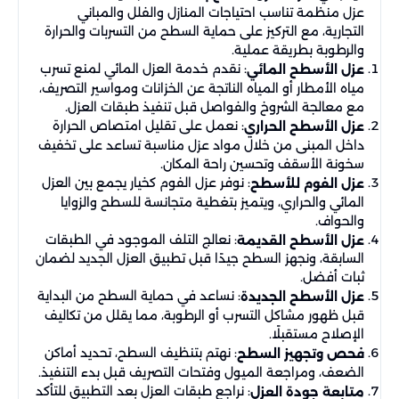
عزل منظمة تناسب احتياجات المنازل والفلل والمباني
التجارية، مع التركيز على حماية السطح من التسربات والحرارة
والرطوبة بطريقة عملية.
: نقدم خدمة العزل المائي لمنع تسرب
عزل الأسطح المائي
مياه الأمطار أو المياه الناتجة عن الخزانات ومواسير التصريف،
مع معالجة الشروخ والفواصل قبل تنفيذ طبقات العزل.
: نعمل على تقليل امتصاص الحرارة
عزل الأسطح الحراري
داخل المبنى من خلال مواد عزل مناسبة تساعد على تخفيف
سخونة الأسقف وتحسين راحة المكان.
: نوفر عزل الفوم كخيار يجمع بين العزل
عزل الفوم للأسطح
المائي والحراري، ويتميز بتغطية متجانسة للسطح والزوايا
والحواف.
: نعالج التلف الموجود في الطبقات
عزل الأسطح القديمة
السابقة، ونجهز السطح جيدًا قبل تطبيق العزل الجديد لضمان
ثبات أفضل.
: نساعد في حماية السطح من البداية
عزل الأسطح الجديدة
قبل ظهور مشاكل التسرب أو الرطوبة، مما يقلل من تكاليف
الإصلاح مستقبلًا.
: نهتم بتنظيف السطح، تحديد أماكن
فحص وتجهيز السطح
الضعف، ومراجعة الميول وفتحات التصريف قبل بدء التنفيذ.
: نراجع طبقات العزل بعد التطبيق للتأكد
متابعة جودة العزل