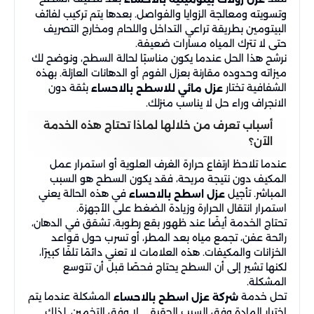
وتسويته ومعالجة الزوايا والفواصل. بعدها يتم تركيب لفائف
البيتومين بطريقة تراعي التداخل واللحام ومخارج التصريف
حتى لا تترك المياه مسارات ضعيفة.
نرشح هذا الحل عندما يكون مناسبًا لحالة السطح، ونوضح لك
ميزاته وحدوده مقارنة بعزل الفوم أو الدهانات العازلة. بهذه
الشفافية تختار
بثقة دون
عزل مائي للاسطح بالاحساء
الانجراف وراء حل لا يناسب منزلك.
أسباب تعرف من خلالها لماذا تحتاج هذه الخدمة
الآن؟
عندما تلاحظ ارتفاع حرارة الغرف العلوية أو استمرار عمل
المكيف دون نتيجة مريحة، فقد يكون السطح هو السبب
المباشر. تأجيل
في هذه الحالة يعني
عزل اسطح بالاحساء
استمرار انتقال الحرارة وزيادة الضغط على الأجهزة.
تحتاج الخدمة أيضًا عند ظهور بقع رطوبة، تشقق في الدهان،
رائحة عفن، تجمع مياه بعد المطر، أو تسرب حول قواعد
الخزانات والمكيفات. هذه العلامات لا تعني دائمًا تلفًا كبيرًا،
لكنها تشير إلى أن السطح يحتاج فحصًا قبل أن تتوسع
المشكلة.
تحل خدمة
المشكلة عندما يتم
شركة عزل اسطح بالاحساء
اختيار المادة وفق السبب الحقيقي لا وفق التخمين. لذلك