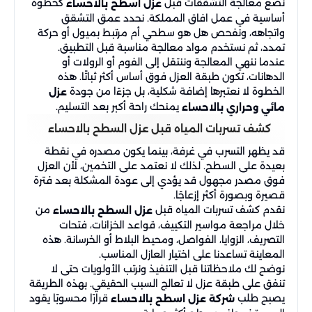
نضع معالجة التشققات قبل
كخطوة
عزل اسطح بالاحساء
أساسية في عمل افاق المملكة. نحدد عمق التشقق
واتجاهه، ونفحص هل هو سطحي أم مرتبط بميول أو حركة
تمدد، ثم نستخدم مواد معالجة مناسبة قبل التطبيق.
عندما ننهي المعالجة وننتقل إلى الفوم أو الرولات أو
الدهانات، تكون طبقة العزل فوق أساس أكثر ثباتًا. هذه
الخطوة لا نعتبرها إضافة شكلية، بل جزءًا من جودة
عزل
يمنحك راحة أكبر بعد التسليم.
مائي وحراري بالاحساء
كشف تسربات المياه قبل عزل السطح بالاحساء
قد يظهر التسرب في غرفة، بينما يكون مصدره في نقطة
بعيدة على السطح. لذلك لا نعتمد على التخمين، لأن العزل
فوق مصدر مجهول قد يؤدي إلى عودة المشكلة بعد فترة
قصيرة وبصورة أكثر إزعاجًا.
نقدم كشف تسربات المياه قبل
من
عزل السطح بالاحساء
خلال مراجعة مواسير التكييف، قواعد الخزانات، فتحات
التصريف، الزوايا، الفواصل، ومحيط البلاط أو الخرسانة. هذه
المعاينة تساعدنا على اختيار العازل المناسب.
نوضح لك ملاحظاتنا قبل التنفيذ ونرتب الأولويات حتى لا
تنفق على طبقة عزل لا تعالج السبب الحقيقي. بهذه الطريقة
يصبح طلب
قرارًا محسوبًا يقود
شركة عزل اسطح بالاحساء