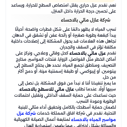
نعم، نقدم عزل حراري يقلل امتصاص السطح للحرارة، ويساعد
على تحسين درجة الحرارة داخل المنزل.
شركة عازل مائي بالاحساء
تسرب المياه لا يظهر دائمًا على شكل قطرات واضحة؛ أحيانًا
يبدأ كبقعة رطوبة صغيرة أو رائحة عفن أو تشقق في الدهان.
تجاهل هذه العلامات قد يحول المشكلة إلى إصلاحات داخلية
مكلفة تؤثر في السقف والجدران.
نقدم
كحل وقائي وعلاجي، ونركز على
عزل مائي بالاحساء
أماكن الخطر مثل الفواصل، الزوايا، فتحات المواسير، مخارج
التصريف، ومناطق تجمع المياه. نحدد هل يحتاج السطح إلى
بيتومين، أو إيبوكسي، أو طبقة إسمنتية مرنة، أو دمج أكثر
من حل.
ما يميز تنفيذنا أننا لا نبدأ من فوق المشكلة، بل نصل إلى
سببها أولًا. عندما تطلب
،
عازل مائي للاسطح بالاحساء
حيث نساعدك على حماية السقف الداخلي وتقليل احتمالات
الرطوبة وعودة التسرب.
لضمان حماية أسطحك بالكامل وتحقيق أداء مثالي للبنية
التحتية، نقدم في شركة افاق المملكة خدمات
شركة عزل
لمتابعة أعمال الصيانة الكهربائية
مواسير المياه بالاحساء
والسباكة بشكل احترافي، مما يضمن استمرارية العزل