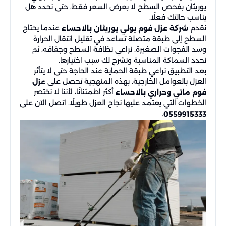
يوريثان بفحص السطح لا بعرض السعر فقط، حتى نحدد هل
يناسب حالتك فعلًا.
نقدم
عندما يحتاج
شركة عزل فوم بولي يوريثان بالاحساء
السطح إلى طبقة متصلة تساعد في تقليل انتقال الحرارة
وسد الفجوات الصغيرة. نراعي نظافة السطح وجفافه، ثم
نحدد السماكة المناسبة ونشرح لك سبب اختيارها.
بعد التطبيق نراعي طبقة الحماية عند الحاجة حتى لا يتأثر
العزل بالعوامل الخارجية. بهذه المنهجية تحصل على
عزل
أكثر اطمئنانًا، لأننا لا نختصر
فوم مائي وحراري بالاحساء
الخطوات التي يعتمد عليها نجاح العزل طويلًا. اتصل الآن على
.
0559915333