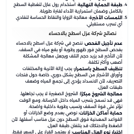
: استخدام رول عازل لتغطية السطح
طبقة الحماية النهائية
بالكامل وضمان استمرارية الأداء لفترة طويلة.
: معالجة الزوايا والنقاط الحساسة لتفادي
اللمسات الأخيرة
أي تسرب مستقبلي.
نصائح شركة عزل اسطح بالاحساء
: ننصح في شركة عزل اسطح بالاحساء
عدم تأجيل الفحص
بفحص السطح فور ظهور رطوبة أو بقع مياه في السقف،
لأن التأخير قد يزيد حجم التلف ويجعل معالجة المشكلة
أصعب وأكثر تكلفة.
: يجب إزالة الأتربة والمخلفات
تنظيف السطح باستمرار
وأوراق الأشجار من السطح بشكل دوري، خاصة حول فتحات
التصريف، لأن الانسداد يؤدي إلى تجمع المياه وضعف
طبقات العزل.
: الشروخ الصغيرة لا يجب تجاهلها،
معالجة الشروخ مبكرًا
فهي قد تسمح بتسرب المياه داخل الخرسانة، ومع الوقت
تؤثر على قوة السقف وتسبب رطوبة داخلية واضحة.
: نوصي بعدم وضع الخزانات أو
حماية أماكن الخزانات
القواعد المعدنية فوق السطح دون عزل مناسب أسفلها، لأن
الضغط والاحتكاك قد يتلفان طبقة العزل.
: لا يعتمد القرار على السعر فقط،
اختيار نوع العزل المناسب