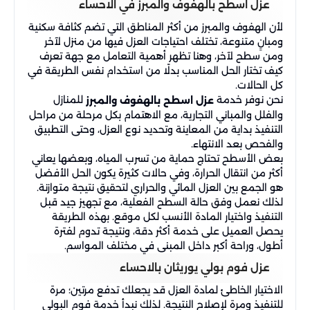
عزل اسطح بالهفوف والمبرز في الاحساء
لأن الهفوف والمبرز من أكثر المناطق التي تضم كثافة سكنية
ومبانٍ متنوعة، تختلف احتياجات العزل فيها من منزل لآخر
ومن سطح لآخر، وهنا تظهر أهمية التعامل مع جهة تعرف
كيف تختار الحل المناسب بدلًا من استخدام نفس الطريقة في
كل الحالات.
نحن نوفر خدمة
للمنازل
عزل اسطح بالهفوف والمبرز
والفلل والمباني التجارية، مع الاهتمام بكل مرحلة من مراحل
التنفيذ بداية من المعاينة وتحديد نوع العزل، وحتى التطبيق
والفحص بعد الانتهاء.
بعض الأسطح تحتاج حماية من تسرب المياه، وبعضها يعاني
أكثر من انتقال الحرارة، وفي حالات كثيرة يكون الحل الأفضل
هو الجمع بين العزل المائي والحراري لتحقيق نتيجة متوازنة.
لذلك نعمل وفق حالة السطح الفعلية، مع تجهيز جيد قبل
التنفيذ واختيار المادة الأنسب لكل موقع. بهذه الطريقة
يحصل العميل على خدمة أكثر دقة، ونتيجة تدوم لفترة
أطول، وراحة أكبر داخل المبنى في مختلف المواسم.
عزل فوم بولي يوريثان بالاحساء
الاختيار الخاطئ لمادة العزل قد يجعلك تدفع مرتين؛ مرة
للتنفيذ ومرة لإصلاح النتيجة. لذلك نبدأ خدمة فوم البولي