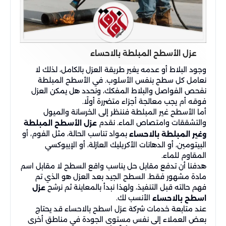
عزل الأسطح المبلطة بالاحساء
وجود البلاط أو عدمه يغير طريقة العزل بالكامل، لذلك لا
نعامل كل سطح بنفس الأسلوب. في الأسطح المبلطة
نفحص الفواصل والبلاط المفكك، ونحدد هل يمكن العزل
فوقه أم يجب معالجة أجزاء متضررة أولًا.
أما الأسطح غير المبلطة فننظر إلى الخرسانة والميول
والتشققات وامتصاص الماء. نقدم
عزل الأسطح المبلطة
بمواد تناسب الحالة، مثل الفوم، أو
وغير المبلطة بالاحساء
البيتومين، أو الدهانات الأكريليك العازلة، أو الإيبوكسي
المقاوم للماء.
هدفنا أن تدفع مقابل حل يناسب واقع السطح لا مقابل اسم
مادة مشهور فقط. السطح الجيد بعد العزل هو الذي تم
فهم حالته قبل التنفيذ، ولهذا نبدأ بالمعاينة ثم نرشح
عزل
الأنسب لك.
اسطح بالاحساء
عند متابعة خدمات شركة عزل اسطح بالاحساء قد يحتاج
بعض العملاء إلى نفس مستوى الجودة في مناطق أخرى