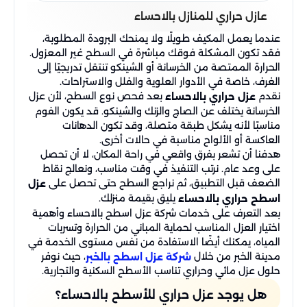
عازل حراري للمنازل بالاحساء
عندما يعمل المكيف طويلًا ولا يمنحك البرودة المطلوبة،
فقد تكون المشكلة فوقك مباشرة في السطح غير المعزول.
الحرارة الممتصة من الخرسانة أو الشينكو تنتقل تدريجيًا إلى
الغرف، خاصة في الأدوار العلوية والفلل والاستراحات.
نقدم
بعد فحص نوع السطح، لأن عزل
عزل حراري بالاحساء
الخرسانة يختلف عن الصاج والزنك والشينكو. قد يكون الفوم
مناسبًا لأنه يشكل طبقة متصلة، وقد تكون الدهانات
العاكسة أو الألواح مناسبة في حالات أخرى.
هدفنا أن تشعر بفرق واقعي في راحة المكان، لا أن تحصل
على وعد عام. نرتب التنفيذ في وقت مناسب، ونعالج نقاط
الضعف قبل التطبيق، ثم نراجع السطح حتى تحصل على
عزل
يليق بقيمة منزلك.
اسطح حراري بالاحساء
بعد التعرف على خدمات شركة عزل اسطح بالاحساء وأهمية
اختيار العزل المناسب لحماية المباني من الحرارة وتسربات
المياه، يمكنك أيضًا الاستفادة من نفس مستوى الخدمة في
مدينة الخبر من خلال
، حيث نوفر
شركة عزل اسطح بالخبر
حلول عزل مائي وحراري تناسب الأسطح السكنية والتجارية.
هل يوجد عزل حراري للأسطح بالاحساء؟