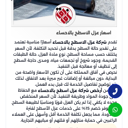
اسعار عزل الاسطح بالاحساء
تقدم
أسعارًا مناسبة تعتمد
شركة عزل الاسطح بالاحساء
على تقدير حالة السطح بدقة قبل تحديد التكلفة، لأن السعر
يختلف حسب مساحة السطح، نوع مادة العزل، حالة الطبقات
القديمة، وجود شروخ أو تجمعات مياه، ومدى حاجة السطح
إلى تنظيف أو معالجة قبل التنفيذ.
نحرص في آفاق المملكة على أن تكون الأسعار واضحة من
البداية، دون مبالغة أو إضافات غير مبررة بعد الاتفاق، لذلك
يتم توضيح تفاصيل الخدمة لك قبل بدء العمل.
نعد من
مع الحفاظ
أرخص شركة عزل اسطح بالاحساء
على جودة المواد وطريقة التنفيذ، لأن السعر المنخفض
وحده لا يكفي إذا لم يكن العزل قويًا ومناسبًا لطبيعة السطح.
كما نوفر خصم 15% على خدمات عزل الأسطح لفترة
محدودة، مما يجعل تكلفة الخدمة أقل وأسهل على العملاء
الراغبين في حماية منازلهم أو فللهم أو مبانيهم التجارية.