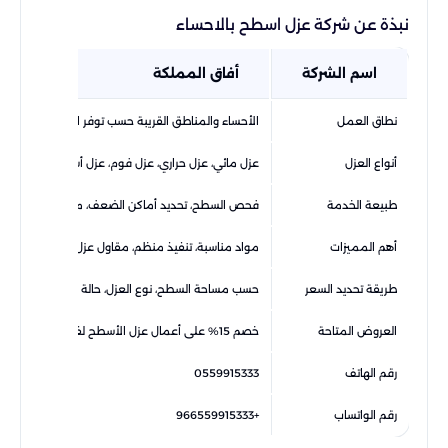
نبذة عن شركة عزل اسطح بالاحساء
اسم الشركة
أفاق المملكة
نطاق العمل
الأحساء والمناطق القريبة حسب توفر المواعيد
أنواع العزل
عزل مائي، عزل حراري، عزل فوم، عزل أسطح خرسانية، 
طبيعة الخدمة
فحص السطح، تحديد أماكن الضعف، معالجة الشروخ، تجه
أهم المميزات
مواد مناسبة، تنفيذ منظم، مقاول عزل متخصص، ضمان 
طريقة تحديد السعر
حسب مساحة السطح، نوع العزل، حالة السطح، وجود شر
العروض المتاحة
خصم 15% على أعمال عزل الأسطح لفترة محدودة
رقم الهاتف
0559915333
رقم الواتساب
+966559915333