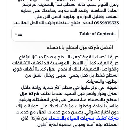
وعزل الفوم حسب حالة السطح. نبدأ بالمعاينة، ثم نرشح
تناسب طبيعة المبنى. تهدف أعمال العزل إلى
المادة المناسبة، وننفذ الخدمة بما يساعدك على حماية
تقليل تسربات المياه، الحد من تأثير الحرارة،
السقف وتقليل الحرارة والرطوبة. اتصل الآن على
وحماية الأسقف من التلف الناتج عن الرطوبة
لنحدد احتياج سطحك ونرتب لك الحل المناسب.
0559915333
والعوامل الجوية داخل الأحساء.
Table of Contents
افضل شركة عزل اسطح بالاحساء
حرارة الأحساء القوية تجعل السطح مصدرًا مباشرًا لارتفاع
حرارة الغرف، كما أن الأمطار الموسمية قد تكشف التشققات
والفواصل الضعيفة. لذلك لا نقدم العزل كمادة تُضاف فوق
السطح فقط، بل كحل يحمي المبنى ويقلل القلق من
الرطوبة والتسربات.
النتيجة التي نركز عليها هي سطح أكثر حماية وراحة داخل
المنزل وقرار واضح قبل التنفيذ. عندما تطلب
شركة عزل
منا، تحصل على شرح للمشكلة، وترشيح
اسطح بالاحساء
مناسب للمادة، وخطوات مرتبة تساعدك على حماية منزلك
دون اختيار عشوائي. يضمن دمج خدمات العزل مع خدمات
من شركة افاق
شركة كشف تسربات المياه بالاحساء
المملكة بيئة آمنة ومباني محمية لفترة أطول.