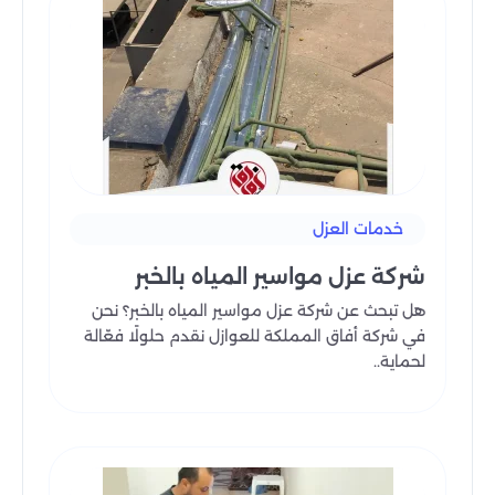
يتميز فريق شركة آفاق المملكة بوجود عمالة فلبينية
متخصصة في كشف تسربات المياه وعزل مواسير المياه من
الحرارة، والتي تلتزم تمامًا بالمواعيد المحددة وتؤدي عملها
بدقة عالية.
احترام الوقت من أولوياتنا، حيث نحرص على إتمام المهام
في الوقت المحدد دون تأخير. عمالتنا الفلبينية لا تقتصر على
الكفاءة في العمل، بل تتميز أيضًا بالتعامل الودود مع
العملاء، مما يخلق جوًا من الراحة والثقة طوال فترة
خدمات العزل
الخدمة.
نحن نعلم أن التعامل الودي مع العملاء يعزز من تجربتهم،
شركة عزل مواسير المياه بالخبر
ولذلك يحرص فريقنا على إرضاء العميل من خلال احترام
هل تبحث عن شركة عزل مواسير المياه بالخبر؟ نحن
خصوصيته وتلبية احتياجاته بكل احترافية.
في شركة أفاق المملكة للعوازل نقدم حلولًا فعّالة
إن العمالة الفلبينية في شركتنا تعتبر جزءًا أساسيًا من نجاحنا،
لحماية..
فهم يسهمون في تقديم خدمة ممتازة تجعل العملاء
يشعرون بالراحة والاطمئنان طوال فترة التعامل.
لا يقتصر دورهم على مهاراتهم التقنية فقط، بل يشمل أيضًا
التفاعل الإيجابي مع العملاء لضمان شعورهم بالثقة
والاحترام.